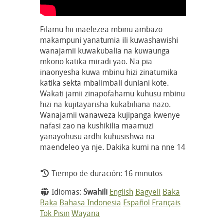
Filamu hii inaelezea mbinu ambazo
makampuni yanatumia ili kuwashawishi
wanajamii kuwakubalia na kuwaunga
mkono katika miradi yao. Na pia
inaonyesha kuwa mbinu hizi zinatumika
katika sekta mbalimbali duniani kote.
Wakati jamii zinapofahamu kuhusu mbinu
hizi na kujitayarisha kukabiliana nazo.
Wanajamii wanaweza kujipanga kwenye
nafasi zao na kushikilia maamuzi
yanayohusu ardhi kuhusishwa na
maendeleo ya nje. Dakika kumi na nne 14
Tiempo de duración: 16 minutos
Idiomas:
Swahili
English
Bagyeli
Baka
Baka
Bahasa Indonesia
Español
Français
Tok Pisin
Wayana