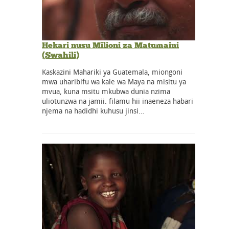
Hekari nusu Milioni za Matumaini
(Swahili)
Kaskazini Mahariki ya Guatemala, miongoni
mwa uharibifu wa kale wa Maya na misitu ya
mvua, kuna msitu mkubwa dunia nzima
uliotunzwa na jamii. filamu hii inaeneza habari
njema na hadidhi kuhusu jinsi…