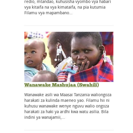
redio, mtandao, kuhusisha vyombo vya habari
vya kitaifa na vya kimataifa, na pia kutumia
Filamu vya mapambano…
Wanawake Mashujaa (Swahili)
Wanawake asili wa Maasai Tanzania waliongoza
harakati za kulinda maeneo yao. Filamu hii ni
kuhusu wanawake wenye nguvu walio ongoza
harakati za haki ya ardhi kwa watu asilia. Bila
indini ya wanajamii,…