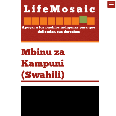
Apoyar a los pueblos indígenas para que
defiendan sus derechos
Mbinu za
Kampuni
(Swahili)