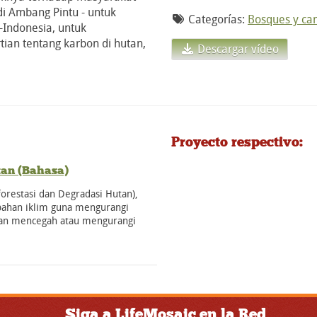
 di Ambang Pintu - untuk
Categorías:
Bosques y cam
Indonesia, untuk
an tentang karbon di hutan,
Descargar vídeo
Proyecto respectivo:
tan (Bahasa)
orestasi dan Degradasi Hutan),
bahan iklim guna mengurangi
gan mencegah atau mengurangi
Siga a LifeMosaic en la Red