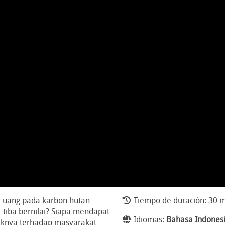
 uang pada karbon hutan
Tiempo de duración: 30 m
-tiba bernilai? Siapa mendapat
Idiomas:
Bahasa Indones
aknya terhadap masyarakat