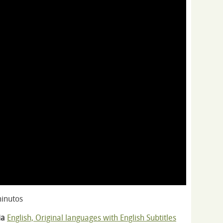
inutos
ia
English, Original languages with English Subtitles