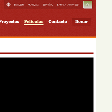
BUSCAR
ENGLISH
FRANÇAIS
ESPAÑOL
BAHASA INDONESIA
Proyectos
Películas
Contacto
Donar