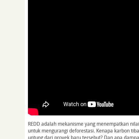
REDD adalah mekanisme yang menempatkan nilai
untuk mengurangi deforestasi. Kenapa karbon tiba
untung dari proyek baru tersebut? Dan apa damp