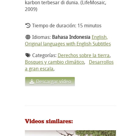
karbon terbesar di dunia. (LifeMosaic,
2009)
Tiempo de duración: 15 minutos
Idiomas:
Bahasa Indonesia
English,
Original languages with English Subtitles
Categorías:
Derechos sobre la tierra
,
Bosques y cambio climático
,
Desarrollos
a gran escala
,
Descargar vídeo
Videos similares: