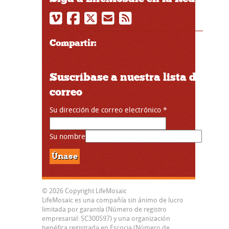
Compartir:
Suscríbase a nuestra lista de
correo
Su dirección de correo electrónico
*
Su nombre
© 2026 Copyright LifeMosaic
LifeMosaic es una compañía sin ánimo de lucro
limitada por garantía (Número de registro
empresarial: SC300597) y una organización
benéfica registrada en Escocia (Número de