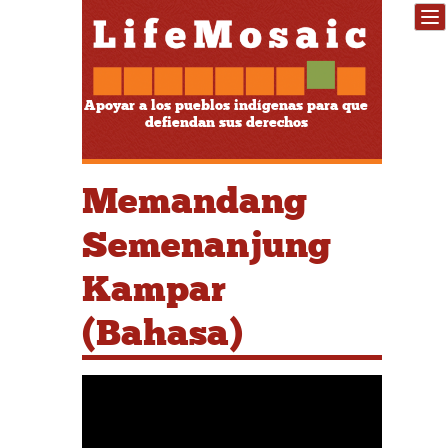
Apoyar a los pueblos indígenas para que
defiendan sus derechos
Memandang
Semenanjung
Kampar
(Bahasa)