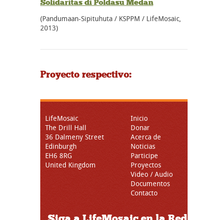
Solidaritas di Poldasu Medan
(Pandumaan-Sipituhuta / KSPPM / LifeMosaic,
2013)
Proyecto respectivo:
LifeMosaic
Inicio
The Drill Hall
Donar
36 Dalmeny Street
Acerca de
Edinburgh
Noticias
EH6 8RG
Participe
United Kingdom
Proyectos
Video / Audio
Documentos
Contacto
Siga a LifeMosaic en la Red