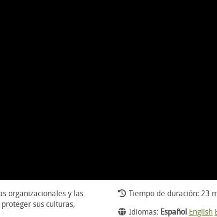
s organizacionales y las
Tiempo de duración: 23 m
 proteger sus culturas,
Idiomas:
Español
English