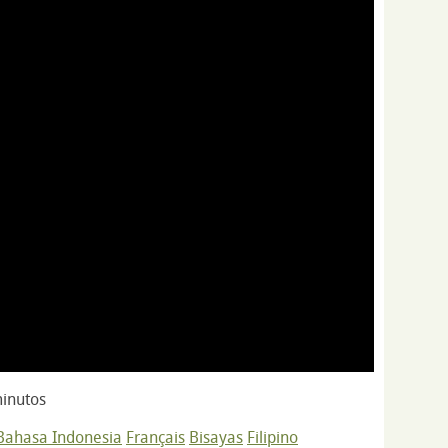
inutos
Bahasa Indonesia
Français
Bisayas
Filipino