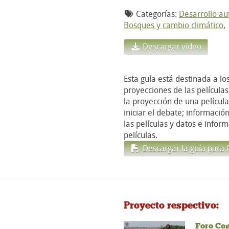
Categorías:
Desarrollo a
Bosques y cambio climático
Descargar vídeo
Esta guía está destinada a l
proyecciones de las película
la proyección de una películ
iniciar el debate; informaci
las películas y datos e infor
películas.
Descargar la guía para f
Proyecto respectivo:
Foro Co