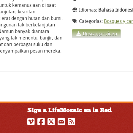
 untuk kemanusiaan di saat
Idiomas:
Bahasa Indones
anjutan, kearifan
 erat dengan hutan dan bumi.
Categorías:
Bosques y cam
angunan tak berkelanjutan
 Namun banyak diantara
Descargar vídeo
yang tak menentu, banjir, dan
t dari berbagai suku dan
a menyampaikan pesan mereka.
Siga a LifeMosaic en la Red