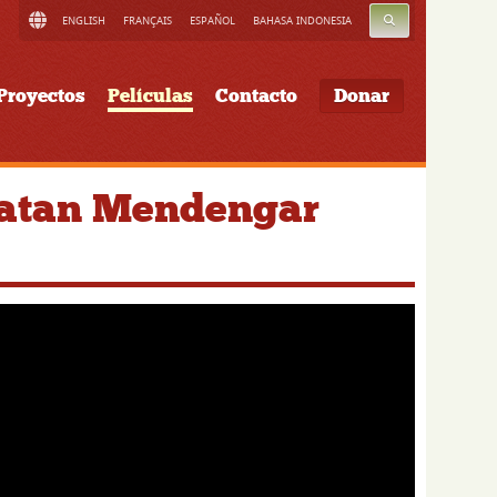
BUSCAR
ENGLISH
FRANÇAIS
ESPAÑOL
BAHASA INDONESIA
Proyectos
Películas
Contacto
Donar
patan Mendengar