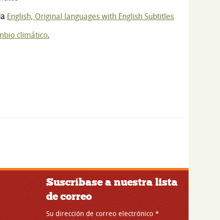
ia
English, Original languages with English Subtitles
bio climático
,
Suscríbase a nuestra lista
de correo
Su dirección de correo electrónico
*