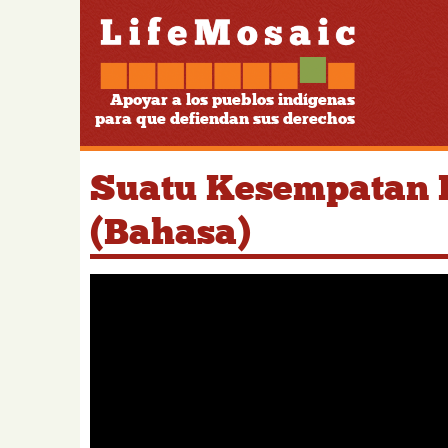
Apoyar a los pueblos indígenas
para que defiendan sus derechos
Suatu Kesempatan 
(Bahasa)