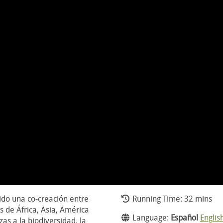
ido una co-creación entre
Running Time: 32 mins
s de África, Asia, América
Language:
Español
Englis
zas a la biodiversidad, la