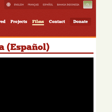
SEARCH
ENGLISH
FRANÇAIS
ESPAÑOL
BAHASA INDONESIA
ved
Projects
Films
Contact
Donate
a (Español)