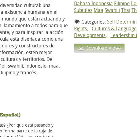
Bahasa Indonesia
Filipino
Il
diversidad cultural: una
Subtitles
Maa
Swahili
Thai
Th
la existencia humana en el
el mundo que están actuando y
Categories:
Self Determi
 un llamamiento a todos para que
Rights
,
Cultures & Language
nte, y para inspirar la acción
Developments
,
Leadership
elícula está diseñada como una
adores y constructores de
Download Video
nformación, estén mejor
ulturas y territorios. De
ol, swahili, indonesio, maa,
ilipino y francés.
Español)
as? ¿Por qué está pasando y
o forma parte de la caja de
orios de Vida,' una serie de