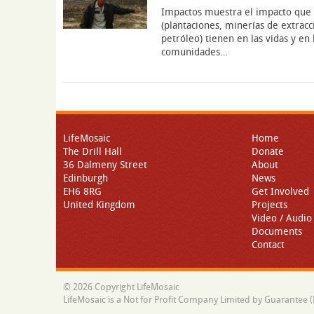
Impactos muestra el impacto que l
(plantaciones, minerías de extracc
petróleo) tienen en las vidas y en
comunidades…
LifeMosaic
Home
The Drill Hall
Donate
36 Dalmeny Street
About
Edinburgh
News
EH6 8RG
Get Involved
United Kingdom
Projects
Video / Audio
Documents
Contact
© 2026 Copyright LifeMosaic
LifeMosaic is a Not for Profit Company Limited by Guarantee