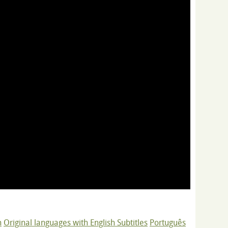
h
Original languages with English Subtitles
Português