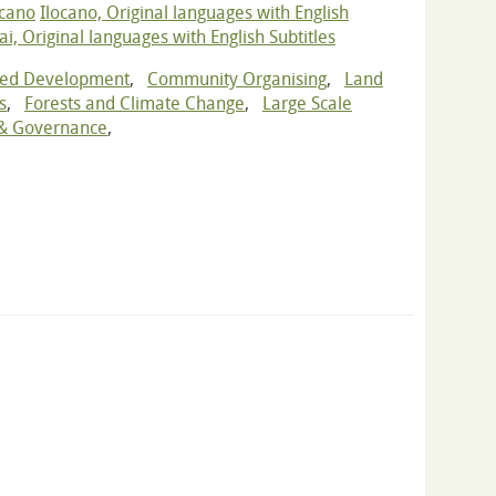
ocano
Ilocano, Original languages with English
ai, Original languages with English Subtitles
ned Development
,
Community Organising
,
Land
s
,
Forests and Climate Change
,
Large Scale
 & Governance
,