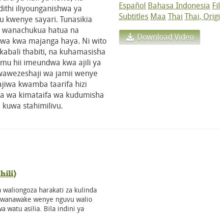
Español
Bahasa Indonesia
Fi
ithi iliyounganishwa ya
Subtitles
Maa
Thai
Thai, Orig
 kwenye sayari. Tunasikia
ao wanachukua hatua na
Download Video
wa kwa majanga haya. Ni wito
abali thabiti, na kuhamasisha
amu hii imeundwa kwa ajili ya
wawezeshaji wa jamii wenye
ajiwa kwamba taarifa hizi
dha wa kimataifa wa kudumisha
 kuwa stahimilivu.
ili)
 waliongoza harakati za kulinda
u wanawake wenye nguvu walio
a watu asilia. Bila indini ya