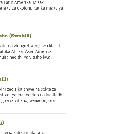
za Latin Amerika, Misak
a siku za ukoloni. Katika miaka ya
sha (Swahili)
ic, na viongozi wengi wa kiasili,
utoka Afrika, Asia, Amerika
mulia hadithi ya vitisho kwa…
ili)
dhi zao zikitishiwa na sekta za
 miradi ya maendeleo na kuhifadhi
wango vya vitisho, wanaoongoza…
i)
kisheria katika mataifa ya