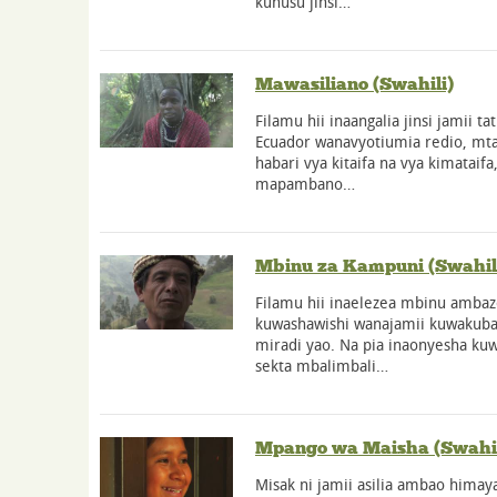
kuhusu jinsi…
Mawasiliano (Swahili)
Filamu hii inaangalia jinsi jamii t
Ecuador wanavyotiumia redio, mt
habari vya kitaifa na vya kimataif
mapambano…
Mbinu za Kampuni (Swahil
Filamu hii inaelezea mbinu amba
kuwashawishi wanajamii kuwakuba
miradi yao. Na pia inaonyesha kuw
sekta mbalimbali…
Mpango wa Maisha (Swahil
Misak ni jamii asilia ambao himay