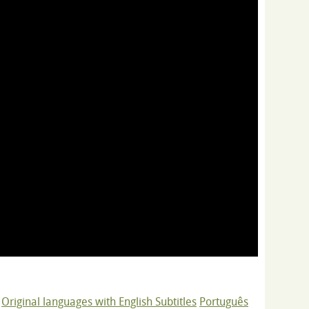
Original languages with English Subtitles
Português