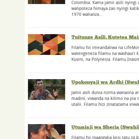
Colombia. Kama jamii asili nyingi 
walipoteza himaya zao nyingi katik
1970 walianza…
Tuitunze Asili, Kutetea Mai
Filamu hii imeandaliwa na LifeMosa
watengeneza filamu na washauri k
Kusini, na Polynesia. Filamu Inasi
Upokonyaji wa Ardhi (Swah
Jamii asili dunia nzima wanaona ar
madini, viwanda na kilimo na pia
utalii. Filamu hizi zinatazama vi
Utumiaji wa Sheria (Swahil
Filamu hii inaangalia kesi tatu za 