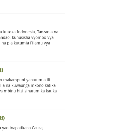
atu kutoka Indonesia, Tanzania na
andao, kuhusisha vyombo vya
a, na pia kutumia Filamu vya
i)
zo makampuni yanatumia ili
lia na kuwaunga mkono katika
a mbinu hizi zinatumika katika
i)
a yao inapatikana Cauca,