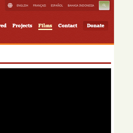
SEARCH
ENGLISH
FRANÇAIS
ESPAÑOL
BAHASA INDONESIA
ved
Projects
Films
Contact
Donate