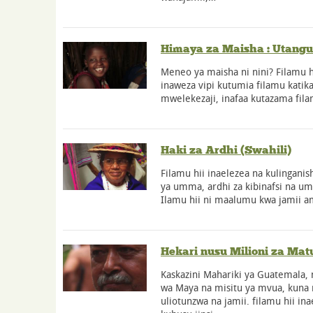
Himaya za Maisha : Utangul
Meneo ya maisha ni nini? Filamu hiz
inaweza vipi kutumia filamu katika
mwelekezaji, inafaa kutazama fila
Haki za Ardhi (Swahili)
Filamu hii inaelezea na kulinganis
ya umma, ardhi za kibinafsi na um
Ilamu hii ni maalumu kwa jamii a
Hekari nusu Milioni za Mat
Kaskazini Mahariki ya Guatemala,
wa Maya na misitu ya mvua, kuna
uliotunzwa na jamii. filamu hii in