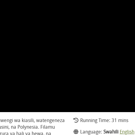
 wengi wa kiasili, watengeneza
Running Time: 31 mins
sini, na Polynesia. Filamu
Language:
Swahili
English
rura ya hali ya hewa, na