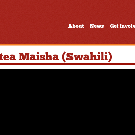
About
News
Get Invol
etea Maisha (Swahili)