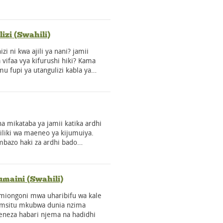
izi (Swahili)
i ni kwa ajili ya nani? jamii
 vifaa vya kifurushi hiki? Kama
mu fupi ya utangulizi kabla ya…
ha mikataba ya jamii katika ardhi
iliki wa maeneo ya kijumuiya.
mbazo haki za ardhi bado…
umaini (Swahili)
 miongoni mwa uharibifu wa kale
 msitu mkubwa dunia nzima
aeneza habari njema na hadidhi