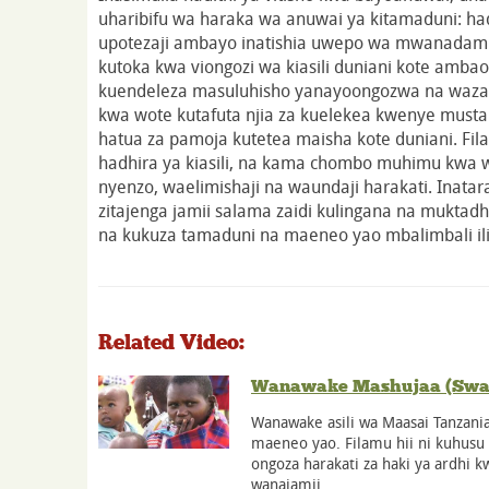
uharibifu wa haraka wa anuwai ya kitamaduni: had
upotezaji ambayo inatishia uwepo wa mwanadamu
kutoka kwa viongozi wa kiasili duniani kote amb
kuendeleza masuluhisho yanayoongozwa na waza
kwa wote kutafuta njia za kuelekea kwenye mustak
hatua za pamoja kutetea maisha kote duniani. Fil
hadhira ya kiasili, na kama chombo muhimu kwa 
nyenzo, waelimishaji na waundaji harakati. Inatar
zitajenga jamii salama zaidi kulingana na mukta
na kukuza tamaduni na maeneo yao mbalimbali ili
Related Video:
Wanawake Mashujaa (Swah
Wanawake asili wa Maasai Tanzania
maeneo yao. Filamu hii ni kuhus
ongoza harakati za haki ya ardhi kw
wanajamii,…