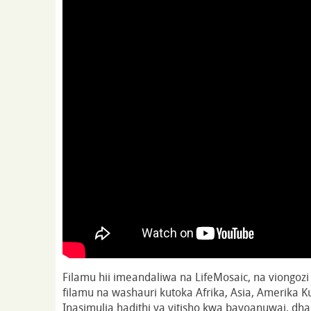
Filamu hii imeandaliwa na LifeMosaic, na viongozi
filamu na washauri kutoka Afrika, Asia, Amerika Ku
Inasimulia hadithi ya vitisho kwa bayoanuwai, dha