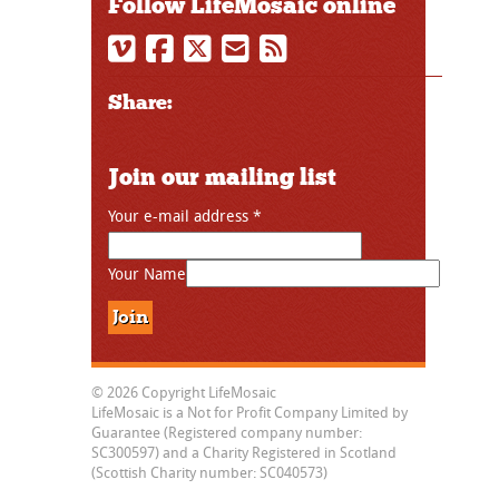
Follow LifeMosaic online
Share:
Join our mailing list
Your e-mail address
*
Your Name
© 2026 Copyright LifeMosaic
LifeMosaic is a Not for Profit Company Limited by
Guarantee (Registered company number:
SC300597) and a Charity Registered in Scotland
(Scottish Charity number: SC040573)