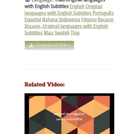
with English Subtitles
English
Original
languages with English Subtitles
Português
Español
Bahasa Indonesia
Filipino
Ilocano
Ilocano, Original languages with English
Subtitles
Maa
Swahili
Thai
Download Video
Related Video: