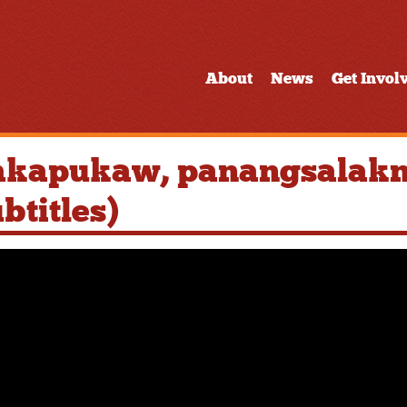
About
News
Get Invol
akapukaw, panangsalakni
btitles)