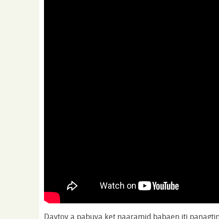
Daytoy a pabuya ket naaramid babaen iti panagtinn