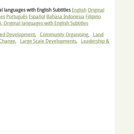
l languages with English Subtitles
English
Original
les
Português
Español
Bahasa Indonesia
Filipino
i, Original languages with English Subtitles
ned Development
,
Community Organising
,
Land
 Change
,
Large Scale Developments
,
Leadership &