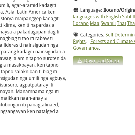
umili, agar-aramid kadagiti
Language:
Ilocano/Origina
, Asia, Latin America ken
languages with English Subtit
 istorya maipanggep kadagiti
Ilocano
Maa
Swahili
Thai
Tha
ti klima, ken ti napardas a
maysa a pakadagupan dagiti
Categories:
Self Determi
agbiag ti tao iti rabaw ti
Rights
,
Forests and Climate
lideres ti nainsigudan nga
Governance
,
rparang kadagiti nainsigudan a
 awag iti amin tapno suroten da
Download Video
yag a masakbayan, ken tapno
tapno salakniban ti biag iti
insigudan nga umili nga agbuya,
sursuro, agpatpataray iti
tignayan. Manamnama nga iti
, maikkan naan-anay a
lubongan iti panagtalinaed,
angsangayan ken natalged a