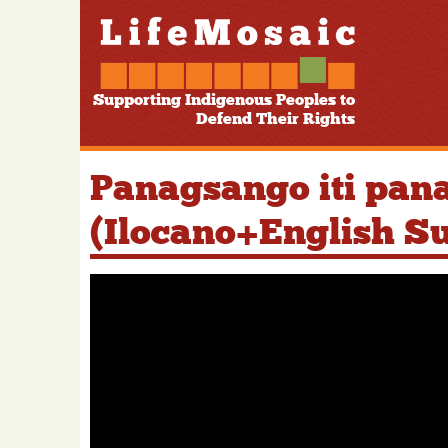
Supporting Indigenous Peoples to
Defend Their Rights
Panagsango iti pan
(Ilocano+English Su