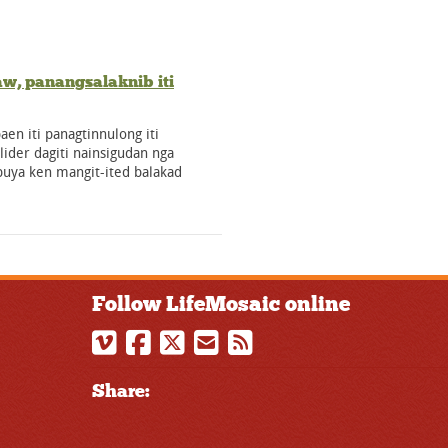
w, panangsalaknib iti
en iti panagtinnulong iti
lider dagiti nainsigudan nga
buya ken mangit-ited balakad
Follow LifeMosaic online
Share: