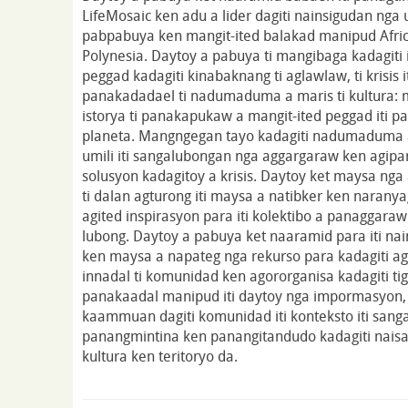
LifeMosaic ken adu a lider dagiti nainsigudan nga 
pabpabuya ken mangit-ited balakad manipud Africa
Polynesia. Daytoy a pabuya ti mangibaga kadagiti
peggad kadagiti kinabaknang ti aglawlaw, ti krisis i
panakadadael ti nadumaduma a maris ti kultura: 
istorya ti panakapukaw a mangit-ited peggad iti pan
planeta. Mangngegan tayo kadagiti nadumaduma a 
umili iti sangalubongan nga aggargaraw ken agipa
solusyon kadagitoy a krisis. Daytoy ket maysa nga
ti dalan agturong iti maysa a natibker ken naran
agited inspirasyon para iti kolektibo a panaggaraw 
lubong. Daytoy a pabuya ket naaramid para iti na
ken maysa a napateg nga rekurso para kadagiti agi
innadal ti komunidad ken agororganisa kadagiti 
panakaadal manipud iti daytoy nga impormasyon
kaammuan dagiti komunidad iti konteksto iti sanga
panangmintina ken panangitandudo kadagiti nais
kultura ken teritoryo da.