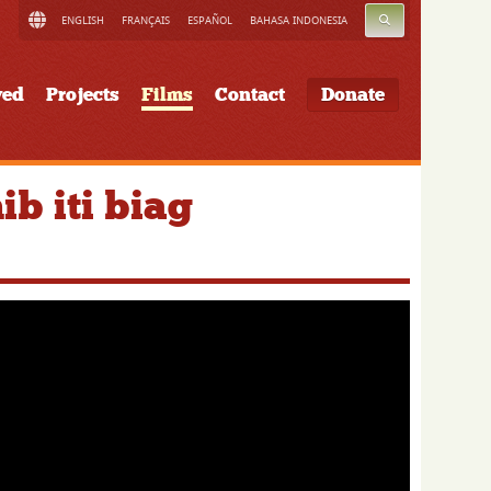
SEARCH
ENGLISH
FRANÇAIS
ESPAÑOL
BAHASA INDONESIA
ved
Projects
Films
Contact
Donate
b iti biag