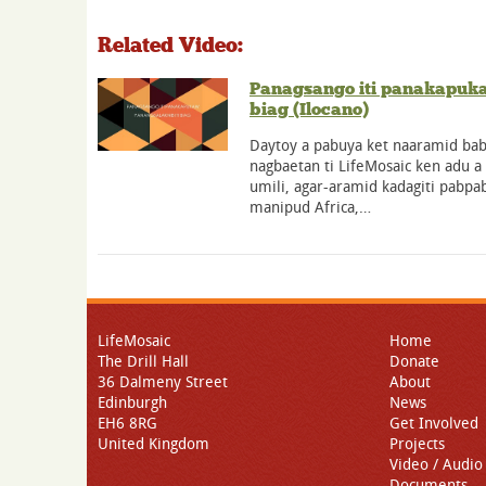
Related Video:
Panagsango iti panakapuka
biag (Ilocano)
Daytoy a pabuya ket naaramid baba
nagbaetan ti LifeMosaic ken adu a 
umili, agar-aramid kadagiti pabpa
manipud Africa,…
LifeMosaic
Home
The Drill Hall
Donate
36 Dalmeny Street
About
Edinburgh
News
EH6 8RG
Get Involved
United Kingdom
Projects
Video / Audio
Documents