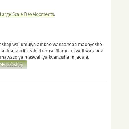
Large Scale Developments
,
eshaji wa jumuiya ambao wanaandaa maonyesho
a. Ina taarifa zaidi kuhusu filamu, ukweli wa ziada
 mawazo ya maswali ya kuanzisha mijadala.
 Mwezeshaji