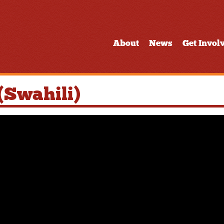
About
News
Get Invol
(Swahili)