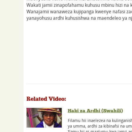
Wakati jamii zinapofahamu kuhusu mbinu hizi na k
Wanajamii wanaweza kujipanga kwenye nafasi zao
yanayohusu ardhi kuhusishwa na maendeleo ya nj
Related Video:
Haki za Ardhi (Swahili)
Filamu hii inaelezea na kulinganis
ya umma, ardhi za kibinafsi na um
Ilamu hii ni maalumu kwa jamii a