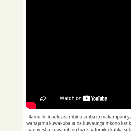
Filamu hii inaelezea mbinu ambazo makampuni ya
wanajamii kuwakubalia na kuwaunga mkono katika
inaonyesha kuwa mbinu hizi zinatumika katika sek