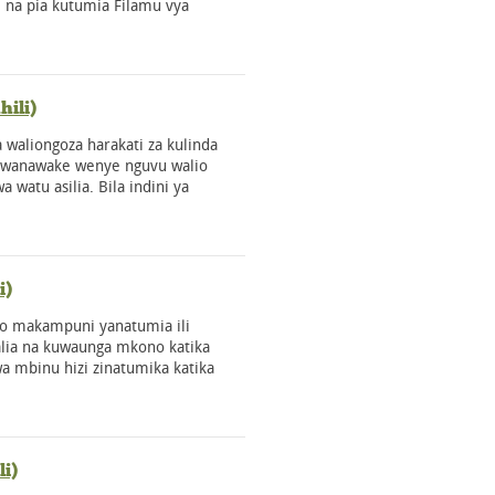
a, na pia kutumia Filamu vya
ili)
 waliongoza harakati za kulinda
u wanawake wenye nguvu walio
a watu asilia. Bila indini ya
i)
zo makampuni yanatumia ili
lia na kuwaunga mkono katika
a mbinu hizi zinatumika katika
i)