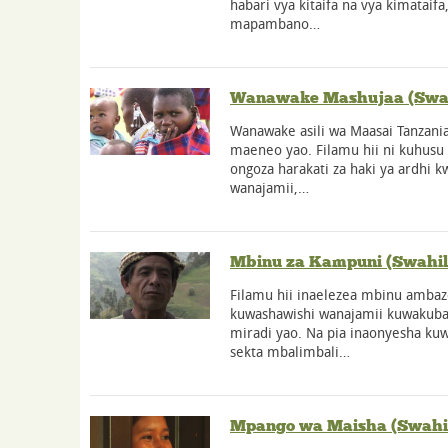
habari vya kitaifa na vya kimataif
mapambano…
Wanawake Mashujaa (Swah
Wanawake asili wa Maasai Tanzania
maeneo yao. Filamu hii ni kuhus
ongoza harakati za haki ya ardhi kw
wanajamii,…
Mbinu za Kampuni (Swahil
Filamu hii inaelezea mbinu amba
kuwashawishi wanajamii kuwakuba
miradi yao. Na pia inaonyesha kuw
sekta mbalimbali…
Mpango wa Maisha (Swahil