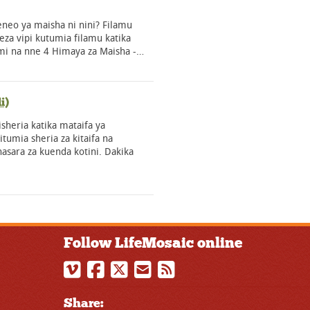
eneo ya maisha ni nini? Filamu
aweza vipi kutumia filamu katika
kumi na nne 4 Himaya za Maisha -…
i)
kisheria katika mataifa ya
itumia sheria za kitaifa na
hasara za kuenda kotini. Dakika
Follow LifeMosaic online
Share: