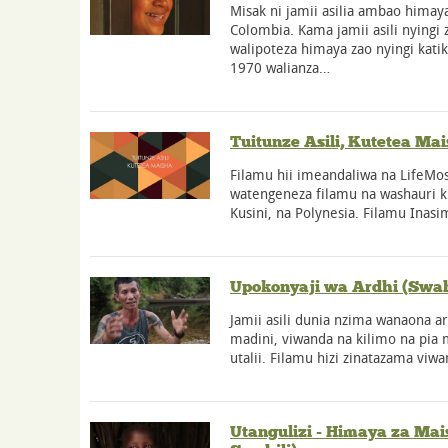
Misak ni jamii asilia ambao himay
Colombia. Kama jamii asili nyingi 
walipoteza himaya zao nyingi katik
1970 walianza…
Tuitunze Asili, Kutetea Mai
Filamu hii imeandaliwa na LifeMosa
watengeneza filamu na washauri k
Kusini, na Polynesia. Filamu Inasi
Upokonyaji wa Ardhi (Swah
Jamii asili dunia nzima wanaona ar
madini, viwanda na kilimo na pia
utalii. Filamu hizi zinatazama vi
Utangulizi - Himaya za Mais