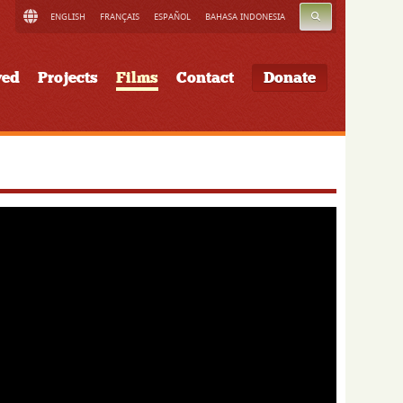
SEARCH
ENGLISH
FRANÇAIS
ESPAÑOL
BAHASA INDONESIA
ved
Projects
Films
Contact
Donate