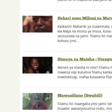
Hekari nusu Milioni za Mat
Kaskazini Mahariki ya Guatemala,
wa Maya na misitu ya mvua, kuna
uliotunzwa na jamii. filamu hii in
kuhusu jinsi…
Himaya za Maisha : Utangul
Meneo ya maisha ni nini? Filamu hiz
inaweza vipi kutumia filamu katika
mwelekezaji, inafaa kutazama fila
Mawasiliano (Swahili)
Filamu hii inaangalia jinsi jamii t
Ecuador wanavyotiumia redio, mt