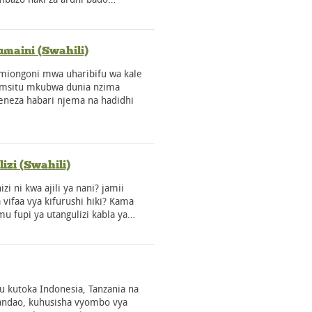
umaini (Swahili)
 miongoni mwa uharibifu wa kale
 msitu mkubwa dunia nzima
aeneza habari njema na hadidhi
izi (Swahili)
i ni kwa ajili ya nani? jamii
 vifaa vya kifurushi hiki? Kama
mu fupi ya utangulizi kabla ya…
atu kutoka Indonesia, Tanzania na
andao, kuhusisha vyombo vya