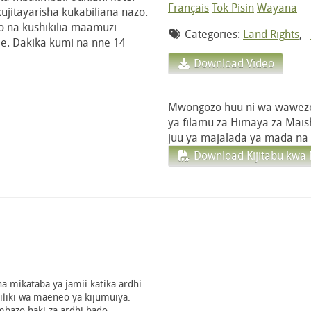
Français
Tok Pisin
Wayana
ujitayarisha kukabiliana nazo.
 na kushikilia maamuzi
Categories:
Land Rights
,
e. Dakika kumi na nne 14
Download Video
Mwongozo huu ni wa wawez
ya filamu za Himaya za Maish
juu ya majalada ya mada na
Download Kijitabu kwa
ha mikataba ya jamii katika ardhi
iliki wa maeneo ya kijumuiya.
mbazo haki za ardhi bado…