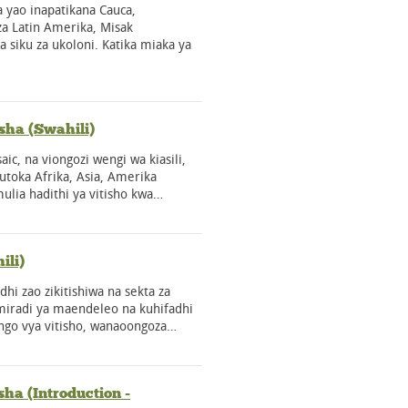
a yao inapatikana Cauca,
za Latin Amerika, Misak
a siku za ukoloni. Katika miaka ya
sha (Swahili)
ic, na viongozi wengi wa kiasili,
utoka Afrika, Asia, Amerika
mulia hadithi ya vitisho kwa…
ili)
dhi zao zikitishiwa na sekta za
 miradi ya maendeleo na kuhifadhi
wango vya vitisho, wanaoongoza…
ha (Introduction -