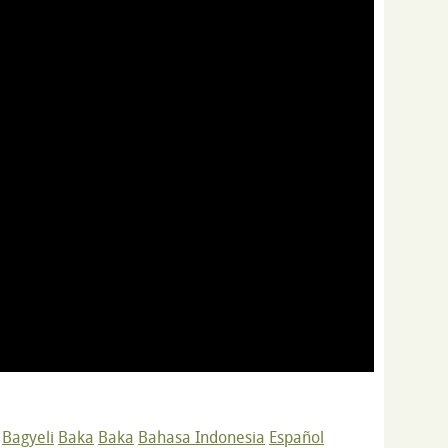
Bagyeli
Baka
Baka
Bahasa Indonesia
Español