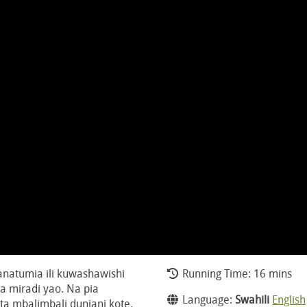
natumia ili kuwashawishi
Running Time: 16 mins
 miradi yao. Na pia
Language:
Swahili
English
ta mbalimbali duniani kote.