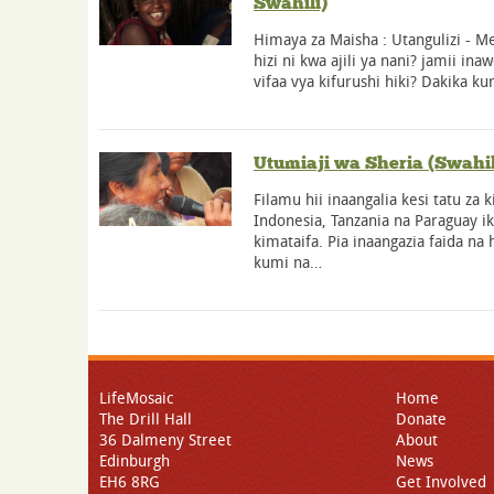
Swahili)
Himaya za Maisha : Utangulizi - M
hizi ni kwa ajili ya nani? jamii in
vifaa vya kifurushi hiki? Dakika 
Utumiaji wa Sheria (Swahil
Filamu hii inaangalia kesi tatu za 
Indonesia, Tanzania na Paraguay ik
kimataifa. Pia inaangazia faida na 
kumi na…
LifeMosaic
Home
The Drill Hall
Donate
36 Dalmeny Street
About
Edinburgh
News
EH6 8RG
Get Involved