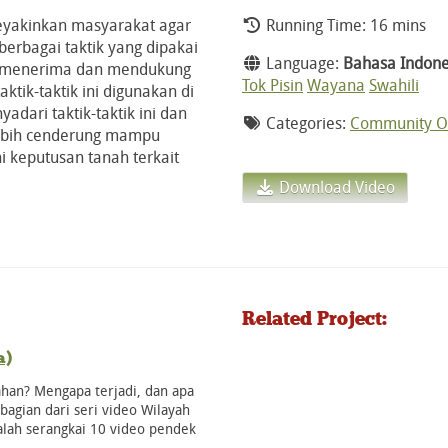
meyakinkan masyarakat agar
Running Time: 16 mins
rbagai taktik yang dipakai
Language:
Bahasa Indone
k menerima dan mendukung
Tok Pisin
Wayana
Swahili
tik-taktik ini digunakan di
adari taktik-taktik ini dan
Categories:
Community Or
lebih cenderung mampu
keputusan tanah terkait
Download Video
Related Project:
a)
han? Mengapa terjadi, dan apa
agian dari seri video Wilayah
lah serangkai 10 video pendek