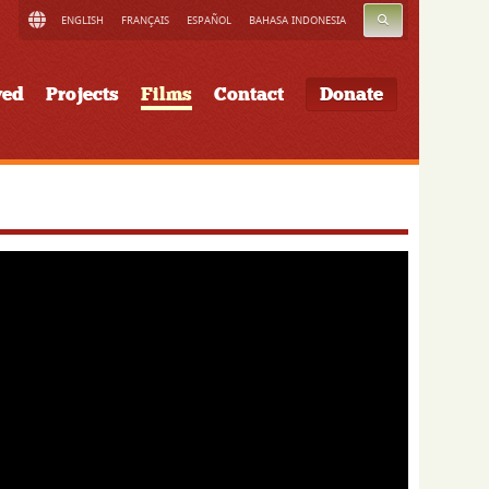
SEARCH
ENGLISH
FRANÇAIS
ESPAÑOL
BAHASA INDONESIA
ved
Projects
Films
Contact
Donate