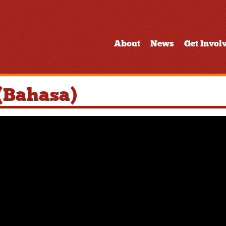
About
News
Get Invol
(Bahasa)