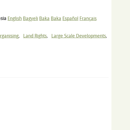
sia
English
Bagyeli
Baka
Baka
Español
Français
ganising
,
Land Rights
,
Large Scale Developments
,