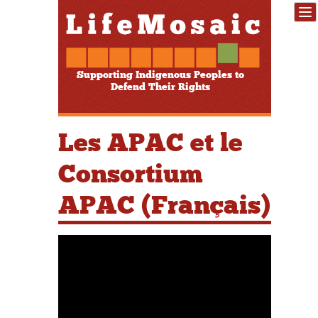
Supporting Indigenous Peoples to
Defend Their Rights
Les APAC et le
Consortium
APAC (Français)