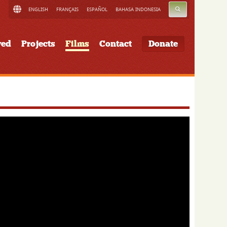
SEARCH
ENGLISH
FRANÇAIS
ESPAÑOL
BAHASA INDONESIA
ved
Projects
Films
Contact
Donate