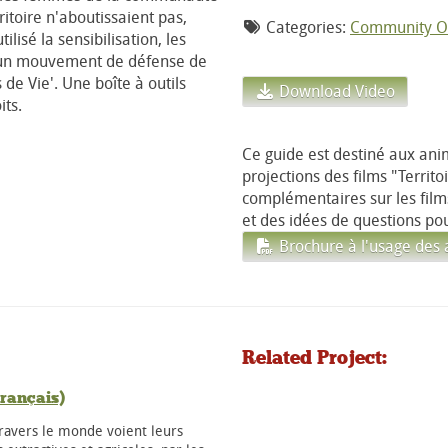
ritoire n'aboutissaient pas,
Categories:
Community Or
lisé la sensibilisation, les
er un mouvement de défense de
s de Vie'. Une boîte à outils
Download Video
its.
Ce guide est destiné aux an
projections des films "Territo
complémentaires sur les film
et des idées de questions pou
Brochure à l'usage des
Related Project:
rançais)
avers le monde voient leurs