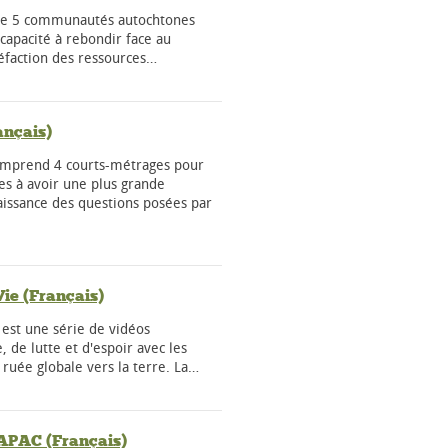
s de 5 communautés autochtones
 capacité à rebondir face au
éfaction des ressources…
ançais)
comprend 4 courts-métrages pour
s à avoir une plus grande
aissance des questions posées par
Vie (Français)
e est une série de vidéos
, de lutte et d'espoir avec les
ruée globale vers la terre. La…
 APAC (Français)