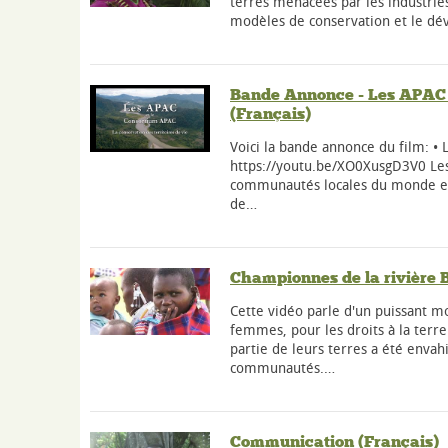
terres menacées par les industries 
modèles de conservation et le dé
Bande Annonce - Les APAC 
(Français)
Voici la bande annonce du film: •
https://youtu.be/XO0XusgD3V0 Les
communautés locales du monde en
de…
Championnes de la rivière B
Cette vidéo parle d'un puissant
femmes, pour les droits à la terr
partie de leurs terres a été enva
communautés.…
Communication (Français)