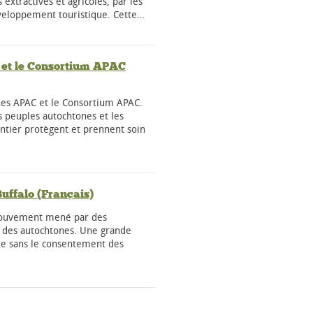
extractives et agricoles, par les
veloppement touristique. Cette…
et le Consortium APAC
 Les APAC et le Consortium APAC.
 peuples autochtones et les
tier protègent et prennent soin
uffalo (Français)
 mouvement mené par des
e des autochtones. Une grande
hie sans le consentement des