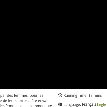
par des femmes, pour les
Running Time: 17 mins
e de leurs terres a été envahie
Language:
Français
Englis
 les femmes de la communauté