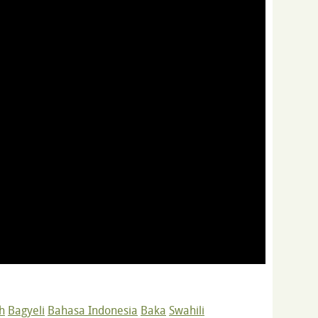
h
Bagyeli
Bahasa Indonesia
Baka
Swahili