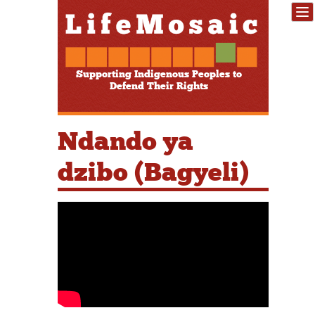
Supporting Indigenous Peoples to
Defend Their Rights
Ndando ya
dzibo (Bagyeli)