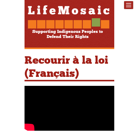
Supporting Indigenous Peoples to
Defend Their Rights
Recourir à la loi
(Français)