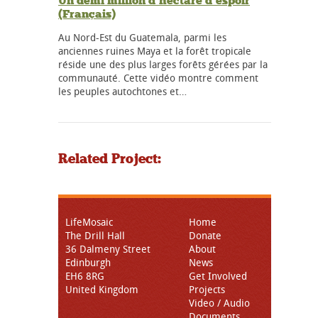
Un demi million d’hectare d’espoir
(Français)
Au Nord-Est du Guatemala, parmi les
anciennes ruines Maya et la forêt tropicale
réside une des plus larges forêts gérées par la
communauté. Cette vidéo montre comment
les peuples autochtones et…
Related Project:
LifeMosaic
Home
The Drill Hall
Donate
36 Dalmeny Street
About
Edinburgh
News
EH6 8RG
Get Involved
United Kingdom
Projects
Video / Audio
Documents