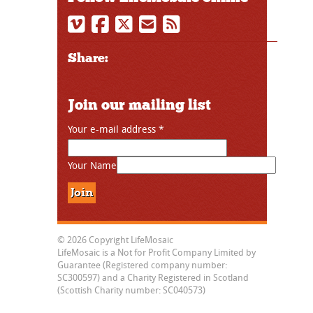
Share:
Join our mailing list
Your e-mail address
*
Your Name
© 2026 Copyright LifeMosaic
LifeMosaic is a Not for Profit Company Limited by
Guarantee (Registered company number:
SC300597) and a Charity Registered in Scotland
(Scottish Charity number: SC040573)