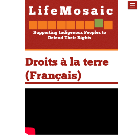
Supporting Indigenous Peoples to
Defend Their Rights
Droits à la terre
(Français)