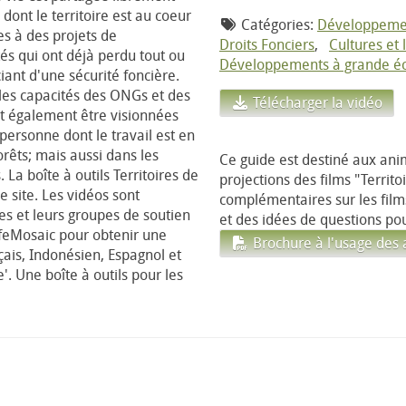
ont le territoire est au coeur
Catégories:
Développeme
s à des projets de
Droits Fonciers
,
Cultures et
 qui ont déjà perdu tout ou
Développements à grande éc
iant d'une sécurité foncière.
 les capacités des ONGs et des
Télécharger la vidéo
t également être visionnées
personne dont le travail est en
rêts; mais aussi dans les
Ce guide est destiné aux an
 La boîte à outils Territoires de
projections des films "Territo
e site. Les vidéos sont
complémentaires sur les film
s et leurs groupes de soutien
et des idées de questions pou
ifeMosaic pour obtenir une
Brochure à l'usage des
çais, Indonésien, Espagnol et
e'. Une boîte à outils pour les