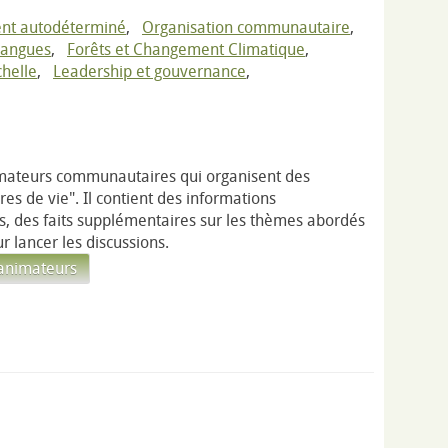
nt autodéterminé
,
Organisation communautaire
,
 langues
,
Forêts et Changement Climatique
,
helle
,
Leadership et gouvernance
,
imateurs communautaires qui organisent des
ires de vie". Il contient des informations
s, des faits supplémentaires sur les thèmes abordés
r lancer les discussions.
 animateurs