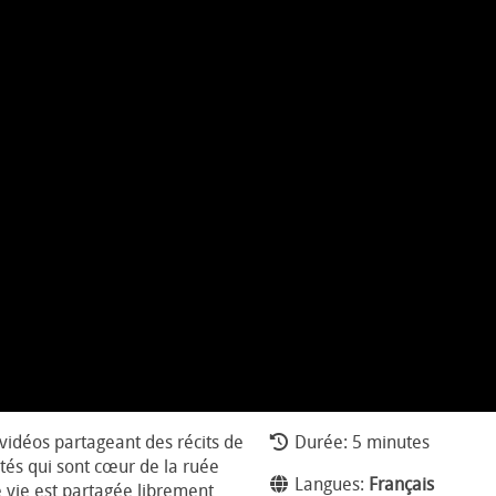
e vidéos partageant des récits de
Durée: 5 minutes
tés qui sont cœur de la ruée
Langues:
Français
de vie est partagée librement