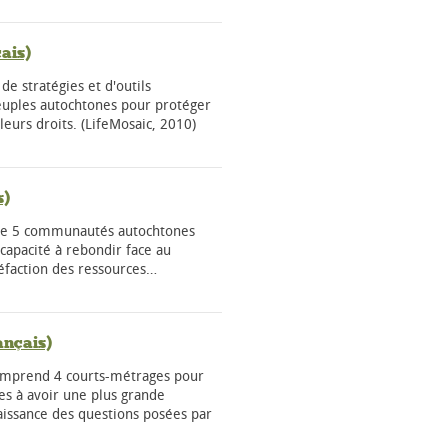
ais)
e stratégies et d'outils
peuples autochtones pour protéger
 leurs droits. (LifeMosaic, 2010)
s)
s de 5 communautés autochtones
 capacité à rebondir face au
éfaction des ressources…
ançais)
comprend 4 courts-métrages pour
s à avoir une plus grande
aissance des questions posées par