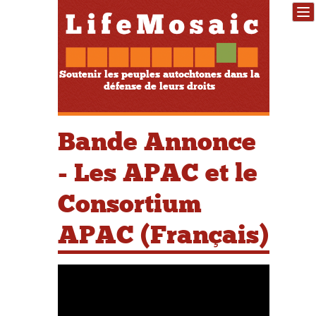
Soutenir les peuples autochtones dans la
défense de leurs droits
Bande Annonce
- Les APAC et le
Consortium
APAC (Français)