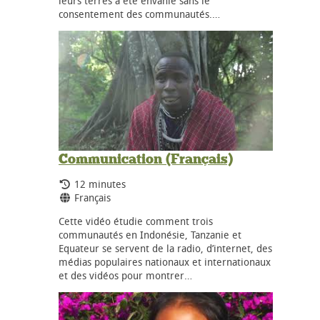
leurs terres a été envahie sans le
consentement des communautés.…
Communication (Français)
Durée:
12 minutes
Langues:
Français
Cette vidéo étudie comment trois
communautés en Indonésie, Tanzanie et
Equateur se servent de la radio, d’internet, des
médias populaires nationaux et internationaux
et des vidéos pour montrer…