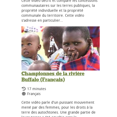
Cette vidéo décrit et compare les concessions
communautaires sur les terres publiques, la
propriété individuelle et la propriété
communale du territoire. Cette vidéo
s'adresse en particulier…
Championnes de la rivière
Buffalo (Français)
Durée:
17 minutes
Langues:
Français
Cette vidéo parle d'un puissant mouvement
mené par des femmes, pour les droits à la
terre des autochtones. Une grande partie de