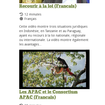
Recourir à la loi (Français)
Durée:
12 minutes
Langues:
Français
Cette vidéo montre trois situations juridiques
en Indonésie, en Tanzanie et au Paraguay,
ayant eu recours à la loi nationale, régionale
ou internationale. La vidéo montre également
les avantages…
Les APAC et le Consortium
APAC (Français)