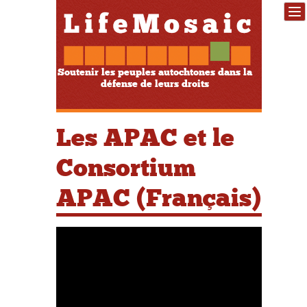
Soutenir les peuples autochtones dans la
défense de leurs droits
Les APAC et le
Consortium
APAC (Français)