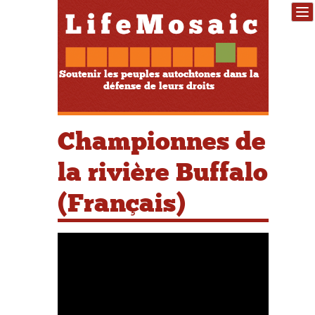
Soutenir les peuples autochtones dans la
défense de leurs droits
Championnes de
la rivière Buffalo
(Français)