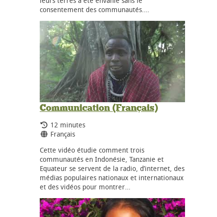
leurs terres a été envahie sans le
consentement des communautés.…
Communication (Français)
Durée:
12 minutes
Langues:
Français
Cette vidéo étudie comment trois
communautés en Indonésie, Tanzanie et
Equateur se servent de la radio, d’internet, des
médias populaires nationaux et internationaux
et des vidéos pour montrer…