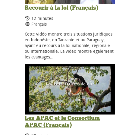
Recourir à la loi (Français)
Durée:
12 minutes
Langues:
Français
Cette vidéo montre trois situations juridiques
en Indonésie, en Tanzanie et au Paraguay,
ayant eu recours à la loi nationale, régionale
ou internationale. La vidéo montre également
les avantages…
Les APAC et le Consortium
APAC (Français)