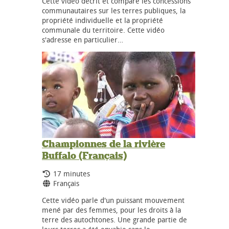
Cette vidéo décrit et compare les concessions
communautaires sur les terres publiques, la
propriété individuelle et la propriété
communale du territoire. Cette vidéo
s'adresse en particulier…
Championnes de la rivière
Buffalo (Français)
Durée:
17 minutes
Langues:
Français
Cette vidéo parle d'un puissant mouvement
mené par des femmes, pour les droits à la
terre des autochtones. Une grande partie de