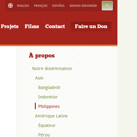
RECHERCHE
ENGLISH
FRANÇAIS
ESPAÑOL
BAHASA INDONESIA
Projets
Films
Contact
Faire un Don
À propos
Notre dissémination
Asie
Bangladesh
Indonésie
Philippines
Amérique Latine
Équateur
Pérou