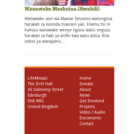
Wanawake Mashujaa (Swahili)
Wanawake asili wa Maasai Tanzania waliongoza
harakati za kulinda maeneo yao. Filamu hii ni
kuhusu wanawake wenye nguvu walio ongoza
harakati za haki ya ardhi kwa watu asilia. Bila
indini ya wanajamii,…
LifeMosaic
Home
The Drill Hall
Donate
36 Dalmeny Street
About
Edinburgh
News
EH6 8RG
Get Involved
United Kingdom
Projects
Video / Audio
Documents
Contact