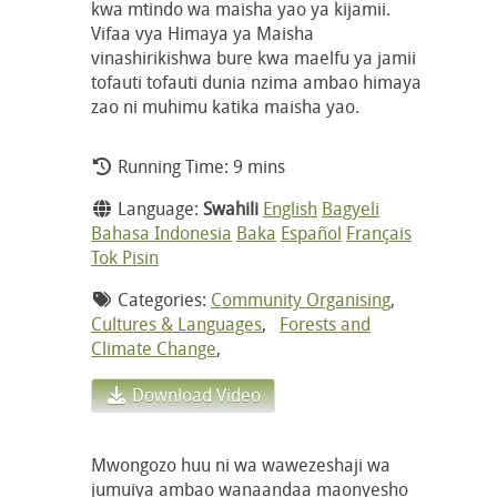
kwa mtindo wa maisha yao ya kijamii.
Vifaa vya Himaya ya Maisha
vinashirikishwa bure kwa maelfu ya jamii
tofauti tofauti dunia nzima ambao himaya
zao ni muhimu katika maisha yao.
Running Time: 9 mins
Language:
Swahili
English
Bagyeli
Bahasa Indonesia
Baka
Español
Français
Tok Pisin
Categories:
Community Organising
,
Cultures & Languages
,
Forests and
Climate Change
,
Download Video
Mwongozo huu ni wa wawezeshaji wa
jumuiya ambao wanaandaa maonyesho