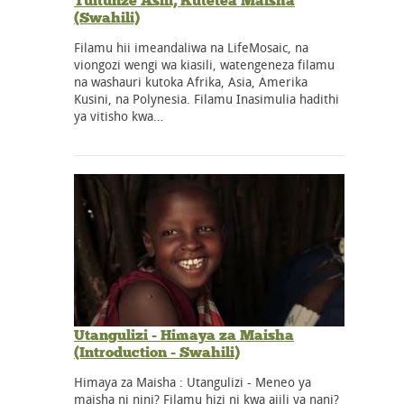
Tuitunze Asili, Kutetea Maisha
(Swahili)
Filamu hii imeandaliwa na LifeMosaic, na
viongozi wengi wa kiasili, watengeneza filamu
na washauri kutoka Afrika, Asia, Amerika
Kusini, na Polynesia. Filamu Inasimulia hadithi
ya vitisho kwa…
Utangulizi - Himaya za Maisha
(Introduction - Swahili)
Himaya za Maisha : Utangulizi - Meneo ya
maisha ni nini? Filamu hizi ni kwa ajili ya nani?