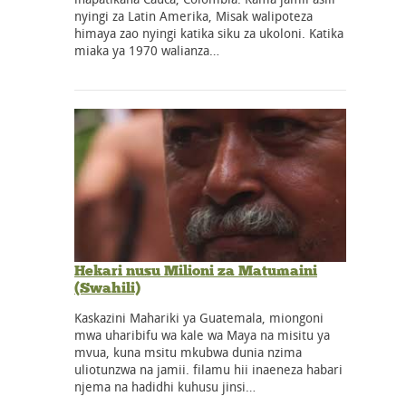
nyingi za Latin Amerika, Misak walipoteza
himaya zao nyingi katika siku za ukoloni. Katika
miaka ya 1970 walianza…
Hekari nusu Milioni za Matumaini
(Swahili)
Kaskazini Mahariki ya Guatemala, miongoni
mwa uharibifu wa kale wa Maya na misitu ya
mvua, kuna msitu mkubwa dunia nzima
uliotunzwa na jamii. filamu hii inaeneza habari
njema na hadidhi kuhusu jinsi…