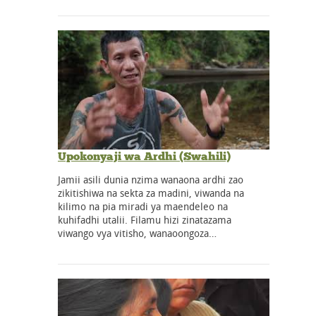
Upokonyaji wa Ardhi (Swahili)
Jamii asili dunia nzima wanaona ardhi zao
zikitishiwa na sekta za madini, viwanda na
kilimo na pia miradi ya maendeleo na
kuhifadhi utalii. Filamu hizi zinatazama
viwango vya vitisho, wanaoongoza…