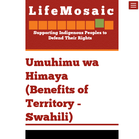
Supporting Indigenous Peoples to
Defend Their Rights
Umuhimu wa
Himaya
(Benefits of
Territory -
Swahili)