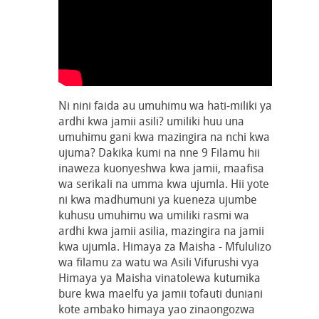
Ni nini faida au umuhimu wa hati-miliki ya
ardhi kwa jamii asili? umiliki huu una
umuhimu gani kwa mazingira na nchi kwa
ujuma? Dakika kumi na nne 9 Filamu hii
inaweza kuonyeshwa kwa jamii, maafisa
wa serikali na umma kwa ujumla. Hii yote
ni kwa madhumuni ya kueneza ujumbe
kuhusu umuhimu wa umiliki rasmi wa
ardhi kwa jamii asilia, mazingira na jamii
kwa ujumla. Himaya za Maisha - Mfululizo
wa filamu za watu wa Asili Vifurushi vya
Himaya ya Maisha vinatolewa kutumika
bure kwa maelfu ya jamii tofauti duniani
kote ambako himaya yao zinaongozwa