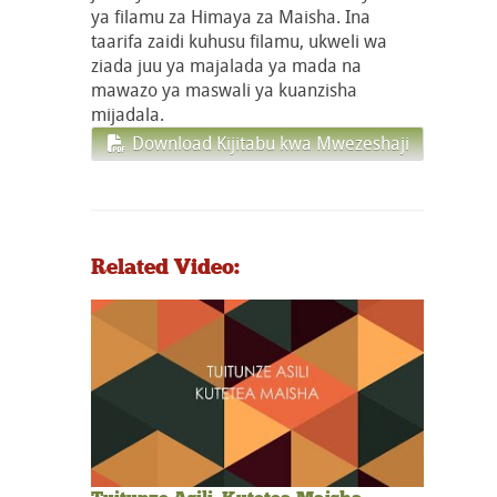
ya filamu za Himaya za Maisha. Ina
taarifa zaidi kuhusu filamu, ukweli wa
ziada juu ya majalada ya mada na
mawazo ya maswali ya kuanzisha
mijadala.
Download Kijitabu kwa Mwezeshaji
Related Video: