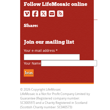
Follow LifeMosaic online
Share:
Join our mailing list
Your e-mail address
*
Your Name
© 2026 Copyright LifeMosaic
LifeMosaic is a Not for Profit Company Limited by
Guarantee (Registered company number:
SC300597) and a Charity Registered in Scotland
(Scottish Charity number: SC040573)