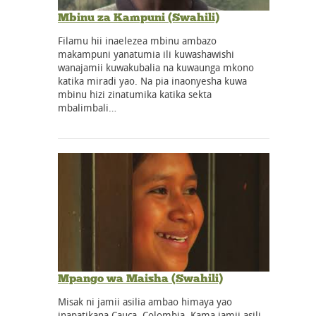
Mbinu za Kampuni (Swahili)
Filamu hii inaelezea mbinu ambazo
makampuni yanatumia ili kuwashawishi
wanajamii kuwakubalia na kuwaunga mkono
katika miradi yao. Na pia inaonyesha kuwa
mbinu hizi zinatumika katika sekta
mbalimbali…
Mpango wa Maisha (Swahili)
Misak ni jamii asilia ambao himaya yao
inapatikana Cauca, Colombia. Kama jamii asili