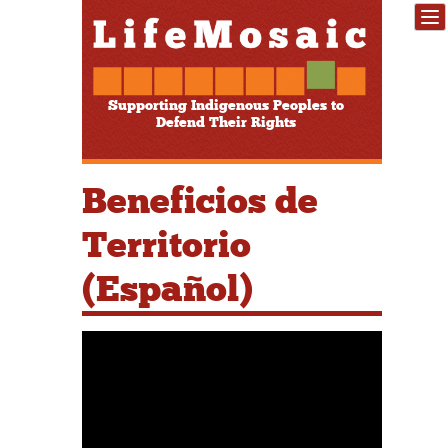
Supporting Indigenous Peoples to
Defend Their Rights
Beneficios de
Territorio
(Español)