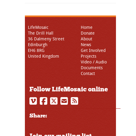
LifeMosaic
Home
The Drill Hall
Donate
36 Dalmeny Street
About
Edinburgh
News
EH6 8RG
Get Involved
United Kingdom
Projects
Video / Audio
Documents
Contact
Follow LifeMosaic online
Share:
Join our mailing list