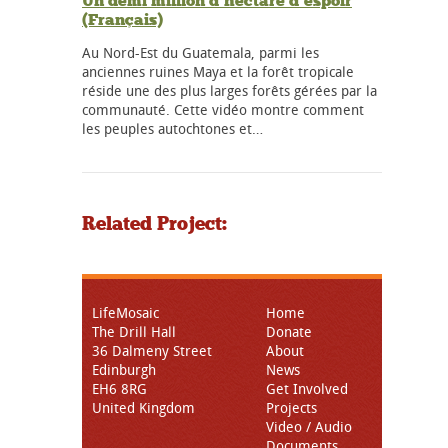
Un demi million d’hectare d’espoir
(Français)
Au Nord-Est du Guatemala, parmi les
anciennes ruines Maya et la forêt tropicale
réside une des plus larges forêts gérées par la
communauté. Cette vidéo montre comment
les peuples autochtones et…
Related Project:
LifeMosaic
Home
The Drill Hall
Donate
36 Dalmeny Street
About
Edinburgh
News
EH6 8RG
Get Involved
United Kingdom
Projects
Video / Audio
Documents