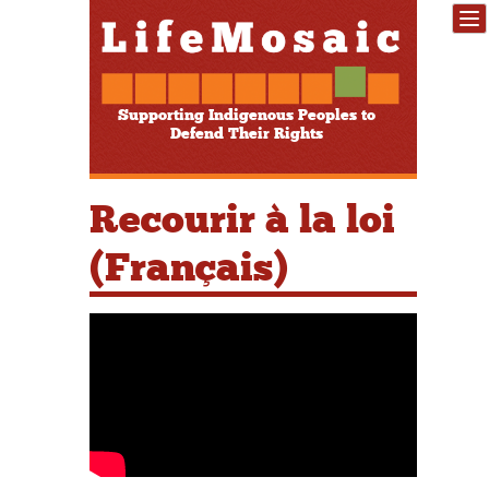
Supporting Indigenous Peoples to
Defend Their Rights
Recourir à la loi
(Français)