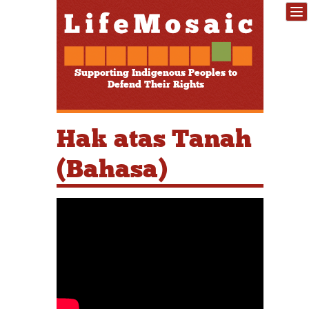
Supporting Indigenous Peoples to
Defend Their Rights
Hak atas Tanah
(Bahasa)