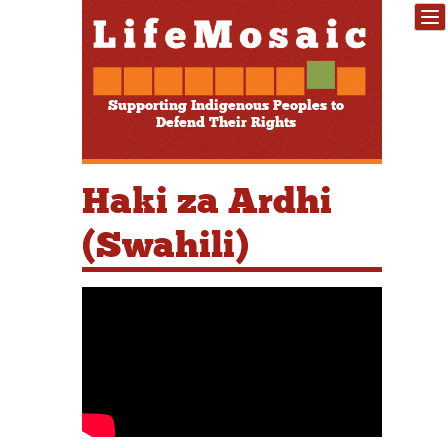
Supporting Indigenous Peoples to
Defend Their Rights
Haki za Ardhi
(Swahili)