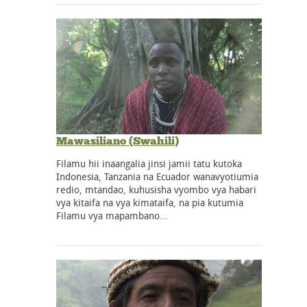
Mawasiliano (Swahili)
Filamu hii inaangalia jinsi jamii tatu kutoka
Indonesia, Tanzania na Ecuador wanavyotiumia
redio, mtandao, kuhusisha vyombo vya habari
vya kitaifa na vya kimataifa, na pia kutumia
Filamu vya mapambano…