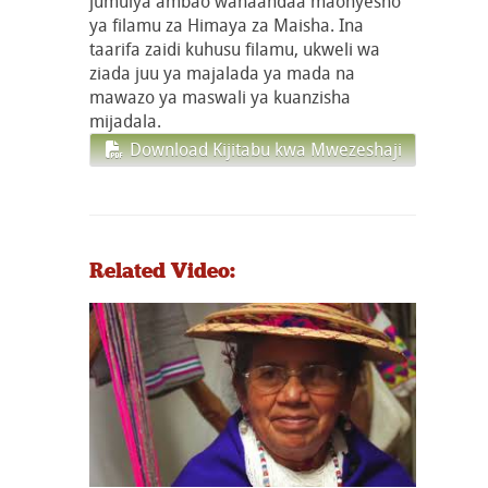
jumuiya ambao wanaandaa maonyesho
ya filamu za Himaya za Maisha. Ina
taarifa zaidi kuhusu filamu, ukweli wa
ziada juu ya majalada ya mada na
mawazo ya maswali ya kuanzisha
mijadala.
Download Kijitabu kwa Mwezeshaji
Related Video: