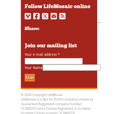
Follow LifeMosaic online
Share:
Join our mailing list
Your e-mail address
*
Your Name
© 2026 Copyright LifeMosaic
LifeMosaic is a Not for Profit Company Limited by
Guarantee (Registered company number:
SC300597) and a Charity Registered in Scotland
(Scottish Charity number: SC040573)