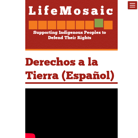
Supporting Indigenous Peoples to
Defend Their Rights
Derechos a la
Tierra (Español)