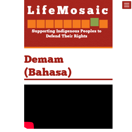
Supporting Indigenous Peoples to
Defend Their Rights
Demam
(Bahasa)