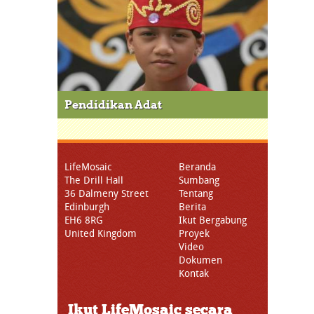
Pendidikan Adat
LifeMosaic
Beranda
The Drill Hall
Sumbang
36 Dalmeny Street
Tentang
Edinburgh
Berita
EH6 8RG
Ikut Bergabung
United Kingdom
Proyek
Video
Dokumen
Kontak
Ikut LifeMosaic secara