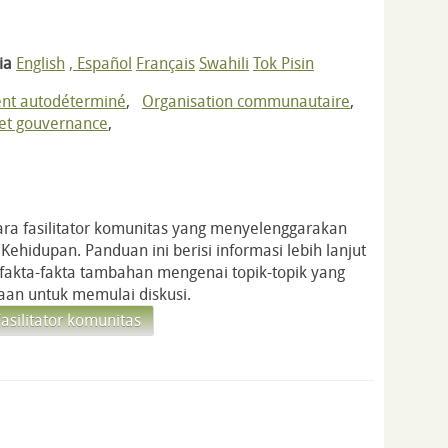
ia
English
, Español
Français
Swahili
Tok Pisin
nt autodéterminé
,
Organisation communautaire
,
et gouvernance
,
para fasilitator komunitas yang menyelenggarakan
Kehidupan. Panduan ini berisi informasi lebih lanjut
 fakta-fakta tambahan mengenai topik-topik yang
aan untuk memulai diskusi.
silitator komunitas