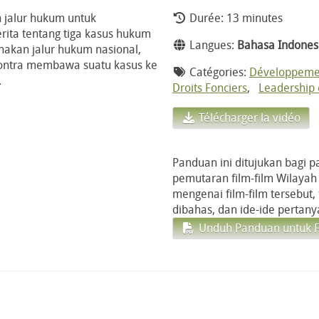
jalur hukum untuk
Durée: 13 minutes
ita tentang tiga kasus hukum
Langues:
Bahasa Indones
nakan jalur hukum nasional,
 kontra membawa suatu kasus ke
Catégories:
Développeme
.
Droits Fonciers
,
Leadership 
Télécharger la vidéo
Panduan ini ditujukan bagi 
pemutaran film-film Wilayah 
mengenai film-film tersebut,
dibahas, dan ide-ide pertany
Unduh Panduan untuk Fa