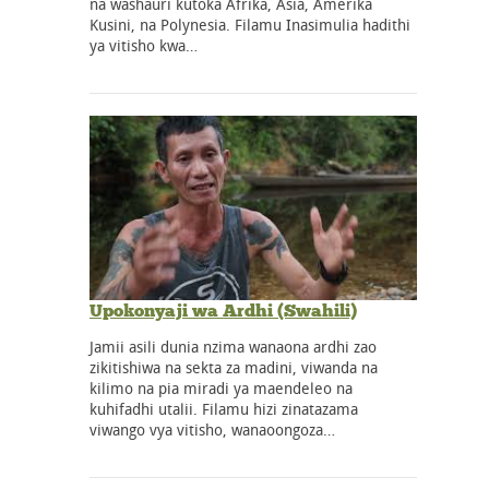
na washauri kutoka Afrika, Asia, Amerika
Kusini, na Polynesia. Filamu Inasimulia hadithi
ya vitisho kwa…
Upokonyaji wa Ardhi (Swahili)
Jamii asili dunia nzima wanaona ardhi zao
zikitishiwa na sekta za madini, viwanda na
kilimo na pia miradi ya maendeleo na
kuhifadhi utalii. Filamu hizi zinatazama
viwango vya vitisho, wanaoongoza…