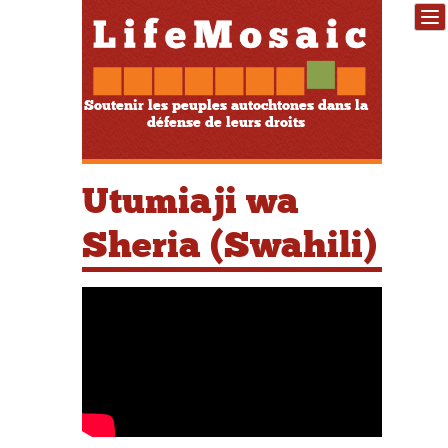
Soutenir les peuples autochtones dans la
défense de leurs droits
Utumiaji wa
Sheria (Swahili)