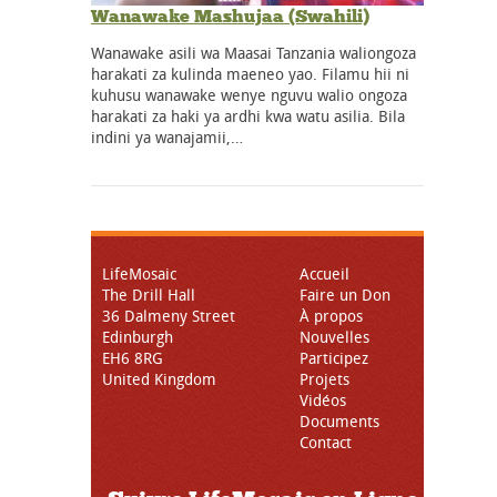
Wanawake Mashujaa (Swahili)
Wanawake asili wa Maasai Tanzania waliongoza
harakati za kulinda maeneo yao. Filamu hii ni
kuhusu wanawake wenye nguvu walio ongoza
harakati za haki ya ardhi kwa watu asilia. Bila
indini ya wanajamii,…
LifeMosaic
Accueil
The Drill Hall
Faire un Don
36 Dalmeny Street
À propos
Edinburgh
Nouvelles
EH6 8RG
Participez
United Kingdom
Projets
Vidéos
Documents
Contact