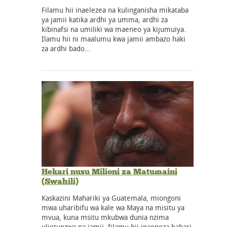
Filamu hii inaelezea na kulinganisha mikataba
ya jamii katika ardhi ya umma, ardhi za
kibinafsi na umiliki wa maeneo ya kijumuiya.
Ilamu hii ni maalumu kwa jamii ambazo haki
za ardhi bado…
Hekari nusu Milioni za Matumaini
(Swahili)
Kaskazini Mahariki ya Guatemala, miongoni
mwa uharibifu wa kale wa Maya na misitu ya
mvua, kuna msitu mkubwa dunia nzima
uliotunzwa na jamii. filamu hii inaeneza habari