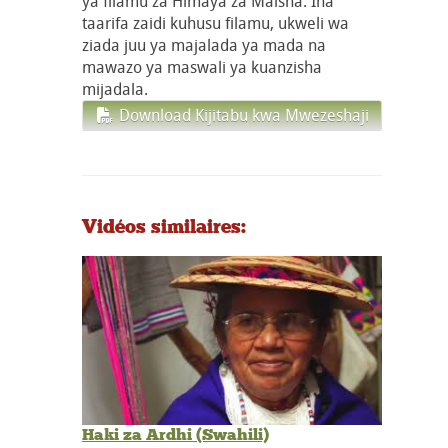
ya filamu za Himaya za Maisha. Ina
taarifa zaidi kuhusu filamu, ukweli wa
ziada juu ya majalada ya mada na
mawazo ya maswali ya kuanzisha
mijadala.
Download Kijitabu kwa Mwezeshaji
Vidéos similaires:
Haki za Ardhi (Swahili)