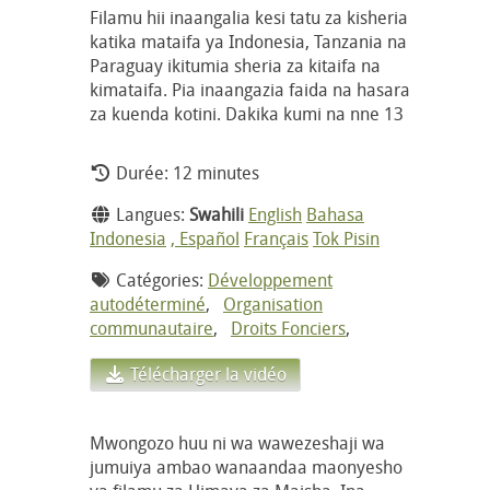
Filamu hii inaangalia kesi tatu za kisheria
katika mataifa ya Indonesia, Tanzania na
Paraguay ikitumia sheria za kitaifa na
kimataifa. Pia inaangazia faida na hasara
za kuenda kotini. Dakika kumi na nne 13
Durée: 12 minutes
Langues:
Swahili
English
Bahasa
Indonesia
, Español
Français
Tok Pisin
Catégories:
Développement
autodéterminé
,
Organisation
communautaire
,
Droits Fonciers
,
Télécharger la vidéo
Mwongozo huu ni wa wawezeshaji wa
jumuiya ambao wanaandaa maonyesho