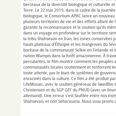
berceaux de la diversité biologique et culturelle et 
Terre. Le 22 mai 2019, dans le cadre de la Journée 
biologique, le Consortium APAC lance un nouveau 
plusieurs territoires de vie et des efforts allant de
garantir la reconnaissance et le soutien qu'ils mé
dans un voyage en profondeur sur le territoire se
la tribu Shahsevan en Iran, les zones conservées
hauts plateaux d'Éthiopie et les mangroves du Sénég
boréaux de la communauté Selkie en Finlande et le
nation Wampis dans la forêt amazonienne. À traver
percutantes, le film montre comment les peuples a
communautés locales soutiennent et renforcent leur
toute attente, par le biais de systèmes de gouverna
enracinés dans la culture. Ce film a été produit p
LifeMosaic, avec le soutien généreux de SwedBio e
Christensen et du SGP GEF du PNUD (avec un fin
allemand). Une erreur s'est faufilée entre nos mots
Shahsevan, et non Seharasana. Nous vous prions 