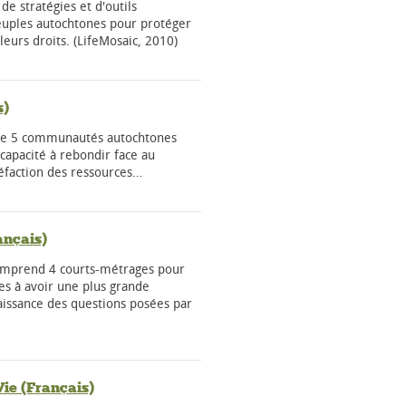
e stratégies et d'outils
peuples autochtones pour protéger
 leurs droits. (LifeMosaic, 2010)
s)
s de 5 communautés autochtones
 capacité à rebondir face au
éfaction des ressources…
ançais)
comprend 4 courts-métrages pour
s à avoir une plus grande
aissance des questions posées par
Vie (Français)