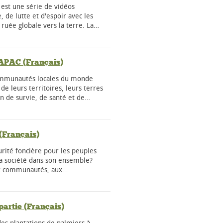
e est une série de vidéos
, de lutte et d'espoir avec les
ruée globale vers la terre. La…
 APAC (Français)
communautés locales du monde
de leurs territoires, leurs terres
n de survie, de santé et de…
 (Français)
urité foncière pour les peuples
la société dans son ensemble?
ux communautés, aux…
partie (Français)
es plantations de palmiers à