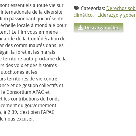
sont essentiels à toute vie sur
Categorías:
Derechos sobr
internationale de la diversité
climático
,
Liderazgo y gobe
film passionnant qui présente
 l’échelle locale à mondiale pour
Descargar vídeo
ritent ! Le film vous emmène
mi-aride de la Confédération de
 par des communautés dans les
al, la forêt et les marais
 territoire auto-proclamé de la
s des voix et des histoires
utochtones et les
s territoires de vie contre
nce et de gestion collectifs et
ar le Consortium APAC et
t les contributions du Fonds
ancement du gouvernement
, à 2:39, c'est bien l'APAC
de nous excuser.