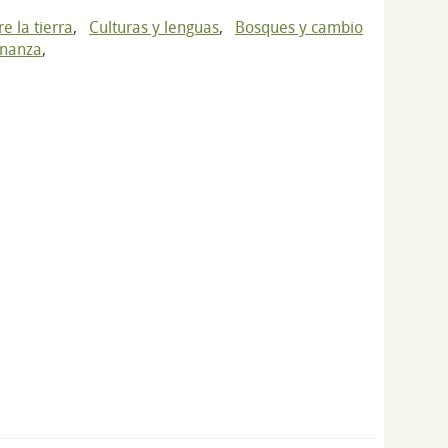
e la tierra
,
Culturas y lenguas
,
Bosques y cambio
rnanza
,