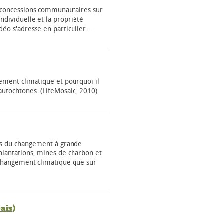
s concessions communautaires sur
individuelle et la propriété
déo s'adresse en particulier…
gement climatique et pourquoi il
autochtones. (LifeMosaic, 2010)
s du changement à grande
 (plantations, mines de charbon et
e changement climatique que sur
ais)