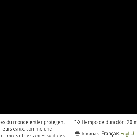
les du monde entier protègent
Tiempo de duración: 20 m
 et leurs eaux, comme une
Idiomas:
Français
English
rritoires et ces zones sont des