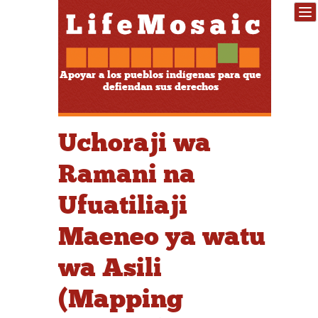
Apoyar a los pueblos indígenas para que
defiendan sus derechos
Uchoraji wa
Ramani na
Ufuatiliaji
Maeneo ya watu
wa Asili
(Mapping