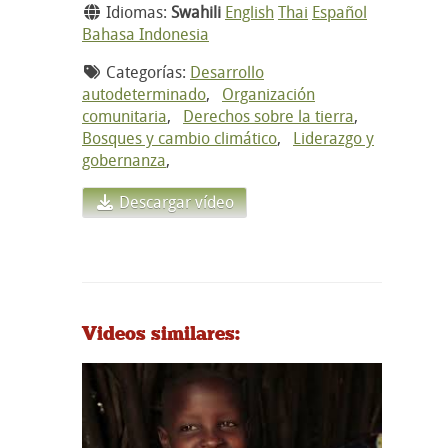
Idiomas:
Swahili
English
Thai
Español
Bahasa Indonesia
Categorías:
Desarrollo
autodeterminado
,
Organización
comunitaria
,
Derechos sobre la tierra
,
Bosques y cambio climático
,
Liderazgo y
gobernanza
,
Descargar vídeo
Videos similares: