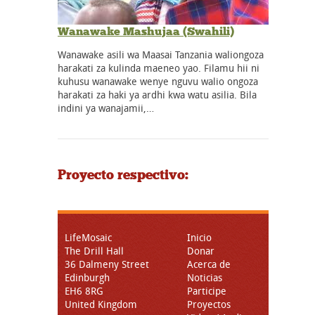
Wanawake Mashujaa (Swahili)
Wanawake asili wa Maasai Tanzania waliongoza
harakati za kulinda maeneo yao. Filamu hii ni
kuhusu wanawake wenye nguvu walio ongoza
harakati za haki ya ardhi kwa watu asilia. Bila
indini ya wanajamii,…
Proyecto respectivo:
LifeMosaic
Inicio
The Drill Hall
Donar
36 Dalmeny Street
Acerca de
Edinburgh
Noticias
EH6 8RG
Participe
United Kingdom
Proyectos