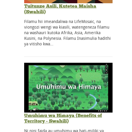
Tuitunze Asili, Kutetea Maisha
(Swahili)
Filamu hii imeandaliwa na LifeMosaic, na
viongozi wengi wa kiasili, watengeneza filamu
na washauri kutoka Afrika, Asia, Amerika
Kusini, na Polynesia. Filamu Inasimulia hadithi
ya vitisho kwa…
Umuhimu wa Himaya (Benefits of
Territory - Swahili)
Ni nini faida au umuhimu wa hati-miliki ya