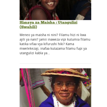
Himaya za Maisha : Utangulizi
(Swahili)
Meneo ya maisha ni nini? Filamu hizi ni kwa
ajili ya nani? jamii inaweza vipi kutumia filamu
katika vifaa vya kifurushi hiki? Kama
mwelekezaji, inafaa kutazama filamu fupi ya
utangulizi kabla ya…