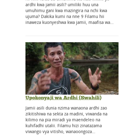
ardhi kwa jamii asili? umiliki huu una
umuhimu gani kwa mazingira na nchi kwa
ujuma? Dakika kumi na nne 9 Filamu hii
inaweza kuonyeshwa kwa jamii, maafisa wa…
Upokonyaji wa Ardhi (Swahili)
Jamii asili dunia nzima wanaona ardhi zao
zikitishiwa na sekta za madini, viwanda na
kilimo na pia miradi ya maendeleo na
kuhifadhi utalii. Filamu hizi zinatazama
viwango vya vitisho, wanaoongoza…