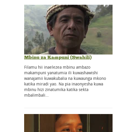
Mbinu za Kampuni (Swahili)
Filamu hii inaelezea mbinu ambazo
makampuni yanatumia ili kuwashawishi
wanajamii kuwakubalia na kuwaunga mkono
katika miradi yao. Na pia inaonyesha kuwa
mbinu hizi zinatumika katika sekta
mbalimbali…