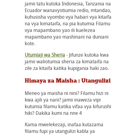
jamii tatu kutoka Indonesia, Tanzania na
Ecuador wanavyotiumia redio, mtandao,
kuhusisha vyombo vya habari vya kitaifa
na vya kimataifa, na pia kutumia Filamu
vya mapambano yao ili kuelezea
mapambano yao mashinani na duniani
kote.
Utumiaji wa Sheria
- Jifunze kutoka kwa
jamii waliotumia sheria za kimataifa na
zile za kitaifa katika kupigania haki zao.
Himaya za Maisha : Utangulizi
Meneo ya maisha ni nini? Filamu hizi ni
kwa ajili ya nani? jamii inaweza vipi
kutumia filamu katika vifaa vya kifurushi
hiki? Dakika kumi na nne 4
Kama mwelekezaji, inafaa kutazama
filamu fupi ya utangulizi kabla ya