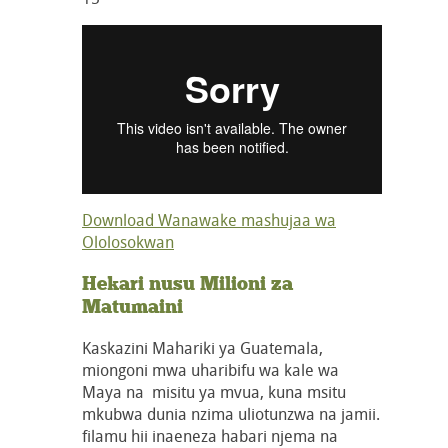
Download Wanawake mashujaa wa
Ololosokwan
Hekari nusu Milioni za
Matumaini
Kaskazini Mahariki ya Guatemala,
miongoni mwa uharibifu wa kale wa
Maya na misitu ya mvua, kuna msitu
mkubwa dunia nzima uliotunzwa na jamii.
filamu hii inaeneza habari njema na