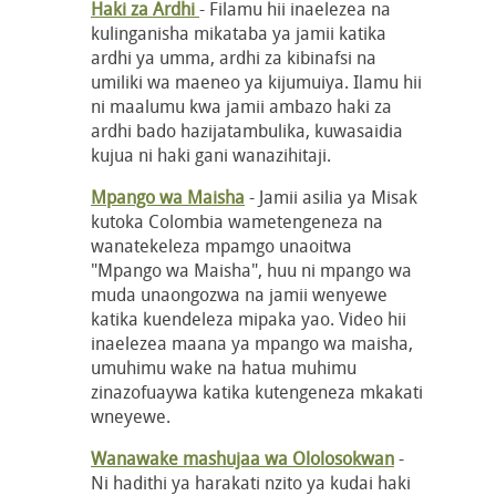
Haki za Ardhi
- Filamu hii inaelezea na
kulinganisha mikataba ya jamii katika
ardhi ya umma, ardhi za kibinafsi na
umiliki wa maeneo ya kijumuiya. Ilamu hii
ni maalumu kwa jamii ambazo haki za
ardhi bado hazijatambulika, kuwasaidia
kujua ni haki gani wanazihitaji.
Mpango wa Maisha
- Jamii asilia ya Misak
kutoka Colombia wametengeneza na
wanatekeleza mpamgo unaoitwa
"Mpango wa Maisha", huu ni mpango wa
muda unaongozwa na jamii wenyewe
katika kuendeleza mipaka yao. Video hii
inaelezea maana ya mpango wa maisha,
umuhimu wake na hatua muhimu
zinazofuaywa katika kutengeneza mkakati
wneyewe.
Wanawake mashujaa wa Ololosokwan
-
Ni hadithi ya harakati nzito ya kudai haki