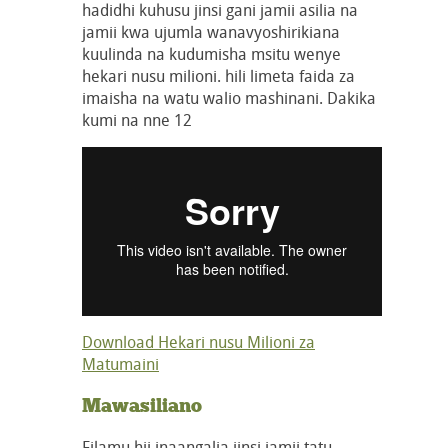
hadidhi kuhusu jinsi gani jamii asilia na
jamii kwa ujumla wanavyoshirikiana
kuulinda na kudumisha msitu wenye
hekari nusu milioni. hili limeta faida za
imaisha na watu walio mashinani. Dakika
kumi na nne 12
Download Hekari nusu Milioni za
Matumaini
Mawasiliano
Filamu hii inaangalia jinsi jamii tatu