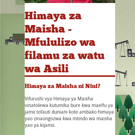
Himaya za
Maisha -
Mfululizo wa
filamu za watu
wa Asili
Himaya za Maisha ni Nini?
Vifurushi vya Himaya ya Maisha
vinatolewa kutumika bure kwa maelfu ya
jamii tofauti duniani kote ambako himaya
yao zinaongozwa kwa mtindo wa maisha
yao ya kijamii.