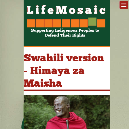
Supporting Indigenous Peoples to
Defend Their Rights
Swahili version
- Himaya za
Maisha