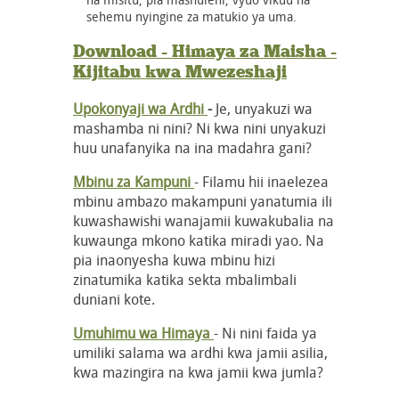
sehemu nyingine za matukio ya uma.
Download - Himaya za Maisha -
Kijitabu kwa Mwezeshaji
Upokonyaji wa Ardhi
-
Je, unyakuzi wa
mashamba ni nini? Ni kwa nini unyakuzi
huu unafanyika na ina madahra gani?
Mbinu za Kampuni
- Filamu hii inaelezea
mbinu ambazo makampuni yanatumia ili
kuwashawishi wanajamii kuwakubalia na
kuwaunga mkono katika miradi yao. Na
pia inaonyesha kuwa mbinu hizi
zinatumika katika sekta mbalimbali
duniani kote.
Umuhimu wa Himaya
- Ni nini faida ya
umiliki salama wa ardhi kwa jamii asilia,
kwa mazingira na kwa jamii kwa jumla?