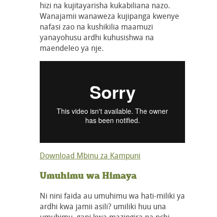
hizi na kujitayarisha kukabiliana nazo.
Wanajamii wanaweza kujipanga kwenye
nafasi zao na kushikilia maamuzi
yanayohusu ardhi kuhusishwa na
maendeleo ya nje.
Download Mbinu za Kampuni
Umuhimu wa Himaya
Ni nini faida au umuhimu wa hati-miliki ya
ardhi kwa jamii asili? umiliki huu una
umuhimu gani kwa mazingira na nchi