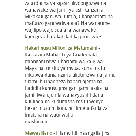
za ardhi na ya kijasiri iliyoongozwa na
wanawake wa jamii ya asili tanzania.
Mikakati gani walitumia, Changamoto na
mafunzo gani waliyaona? Na wanaume
wajliipokeaje suala la wanawake
kuongoza harakati katika jamii zao?
Hekari nusu Milioni za Matumaini
-
Kaskazini Mahariki ya Guatemala,
miongoni mwa uharibifu wa kale wa
Maya na misitu ya mvua, kuna msitu
mkubwa dunia nzima uliotunzwa na jamii.
filamu hii inaeneza habari njema na
hadidhi kuhusu jinsi gani jamii asilia na
jamii kwa ujumla wanavyoshirikiana
kuulinda na kudumisha msitu wenye
hekari nusu milioni. hili limeta faida za
imaisha na watu walio
mashina
Mawasiliano
- Filamu hii inaangalia jinsi