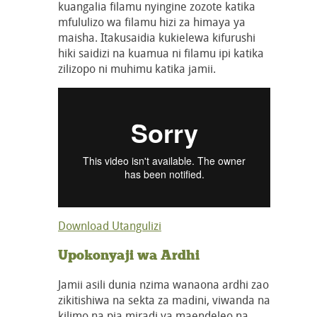
kuangalia filamu nyingine zozote katika
mfululizo wa filamu hizi za himaya ya
maisha. Itakusaidia kukielewa kifurushi
hiki saidizi na kuamua ni filamu ipi katika
zilizopo ni muhimu katika jamii.
Download Utangulizi
Upokonyaji wa Ardhi
Jamii asili dunia nzima wanaona ardhi zao
zikitishiwa na sekta za madini, viwanda na
kilimo na pia miradi ya maendeleo na