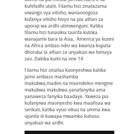
kuhifadhi utalii. Filamu hizi zinatazama
viwango vya vitisho, wanaoongoza
kufanya vitisho hivyo na pia athari za
uporaji wa ardhi ulimwenguni. Katika
filamu hizi tunasikia taarifa kutoka
wanajamii bara la Asia, America ya kusini
na Africa ambao ndio wa kwanza kupata
dhoruba la athari za unyakuzi wa himaya
zao. Dakika kumi na nne 14
Filamu hizi zinafaa kuonyeshwa katika
jamii ambazo mashamba
makubwa,madini na maendeleo mengine
makubwa makubwa yanafanyika ama
yanaweza fanyika baadaye. Yaweza pia
kufanyiwa maonyesho kwa maafisaa wa
serikali, katika vyuo vikuu na umma kwa
ujumla ili kuwapa mwamko kuhusu
unyakuzi wa ardhi.