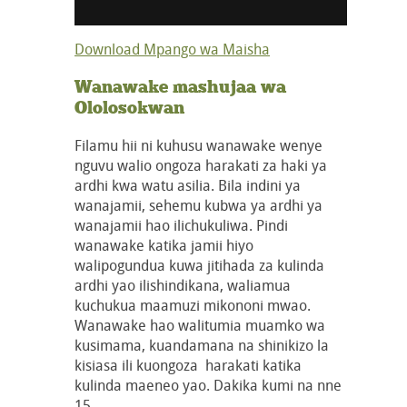
Download Mpango wa Maisha
Wanawake mashujaa wa
Ololosokwan
Filamu hii ni kuhusu wanawake wenye
nguvu walio ongoza harakati za haki ya
ardhi kwa watu asilia. Bila indini ya
wanajamii, sehemu kubwa ya ardhi ya
wanajamii hao ilichukuliwa. Pindi
wanawake katika jamii hiyo
walipogundua kuwa jitihada za kulinda
ardhi yao ilishindikana, waliamua
kuchukua maamuzi mikononi mwao.
Wanawake hao walitumia muamko wa
kusimama, kuandamana na shinikizo la
kisiasa ili kuongoza harakati katika
kulinda maeneo yao. Dakika kumi na nne
15