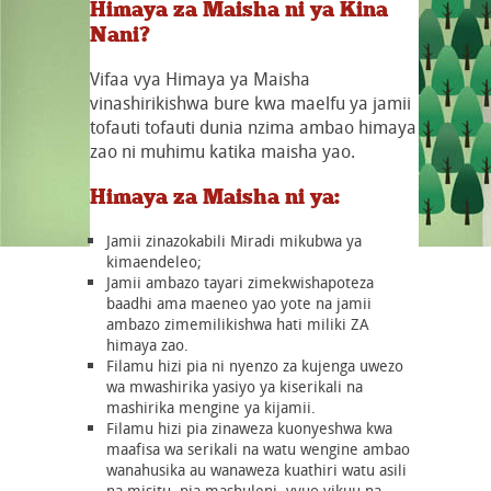
Himaya za Maisha ni ya Kina
Nani?
Vifaa vya Himaya ya Maisha
vinashirikishwa bure kwa maelfu ya jamii
tofauti tofauti dunia nzima ambao himaya
zao ni muhimu katika maisha yao.
Himaya za Maisha ni ya:
Jamii zinazokabili Miradi mikubwa ya
kimaendeleo;
Jamii ambazo tayari zimekwishapoteza
baadhi ama maeneo yao yote na jamii
ambazo zimemilikishwa hati miliki ZA
himaya zao.
Filamu hizi pia ni nyenzo za kujenga uwezo
wa mwashirika yasiyo ya kiserikali na
mashirika mengine ya kijamii.
Filamu hizi pia zinaweza kuonyeshwa kwa
maafisa wa serikali na watu wengine ambao
wanahusika au wanaweza kuathiri watu asili
na misitu, pia mashuleni, vyuo vikuu na