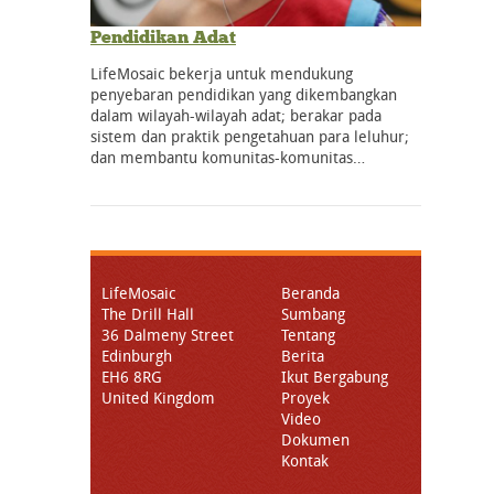
Pendidikan Adat
LifeMosaic bekerja untuk mendukung
penyebaran pendidikan yang dikembangkan
dalam wilayah-wilayah adat; berakar pada
sistem dan praktik pengetahuan para leluhur;
dan membantu komunitas-komunitas…
LifeMosaic
Beranda
The Drill Hall
Sumbang
36 Dalmeny Street
Tentang
Edinburgh
Berita
EH6 8RG
Ikut Bergabung
United Kingdom
Proyek
Video
Dokumen
Kontak