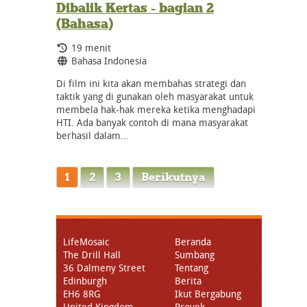
Dibalik Kertas - bagian 2
(Bahasa)
Durasi:
19 menit
Bahasa:
Bahasa Indonesia
Di film ini kita akan membahas strategi dan
taktik yang di gunakan oleh masyarakat untuk
membela hak-hak mereka ketika menghadapi
HTI. Ada banyak contoh di mana masyarakat
berhasil dalam…
1
2
3
Berikutnya
LifeMosaic
Beranda
The Drill Hall
Sumbang
36 Dalmeny Street
Tentang
Edinburgh
Berita
EH6 8RG
Ikut Bergabung
United Kingdom
Proyek