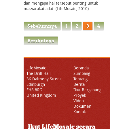
dan mengapa hal tersebut penting untuk
masyarakat adat. (LifeMosaic, 2010)
Sebelumnya
1
2
3
4
Berikutnya
LifeMosaic
Beranda
The Drill Hall
Sumbang
36 Dalmeny Street
Tentang
Edinburgh
Berita
EH6 8RG
Ikut Bergabung
United Kingdom
Proyek
Video
Dokumen
Kontak
Ikut LifeMosaic secara