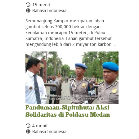
Durasi:
15 menit
Bahasa:
Bahasa Indonesia
Semenanjung Kampar merupakan lahan
gambut seluas 700,000 hektar dengan
kedalaman mencapai 15 meter, di Pulau
Sumatra, Indonesia. Lahan gambut tersebut
mengandung lebih dari 2 milyar ton karbon.…
Pandumaan-Sipituhuta: Aksi
Solidaritas di Poldasu Medan
Durasi:
4 menit
Bahasa:
Bahasa Indonesia