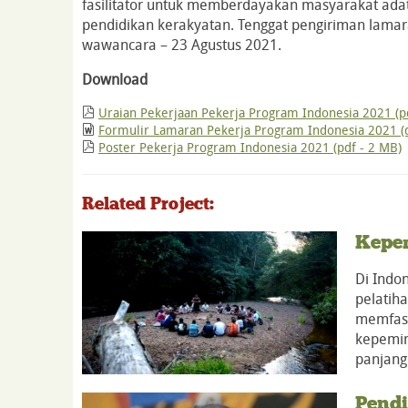
fasilitator untuk memberdayakan masyarakat a
pendidikan kerakyatan. Tenggat pengiriman lamara
wawancara – 23 Agustus 2021.
Download
Uraian Pekerjaan Pekerja Program Indonesia 2021 (pd
Formulir Lamaran Pekerja Program Indonesia 2021 (d
Poster Pekerja Program Indonesia 2021 (pdf - 2 MB)
Related Project:
Kepe
Di Indo
pelatih
memfasi
kepemim
panjang
Pend