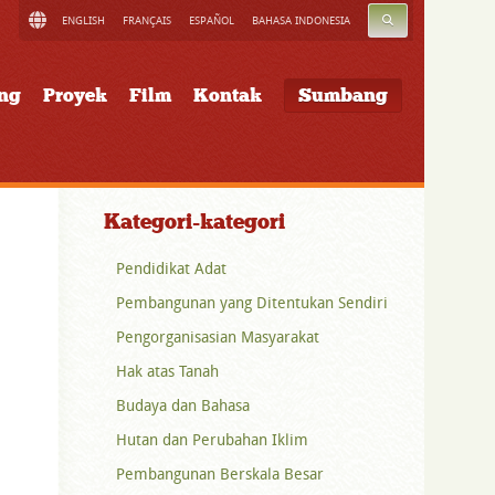
CARI
ENGLISH
FRANÇAIS
ESPAÑOL
BAHASA INDONESIA
ung
Proyek
Film
Kontak
Sumbang
Kategori-kategori
Pendidikat Adat
Pembangunan yang Ditentukan Sendiri
Pengorganisasian Masyarakat
Hak atas Tanah
Budaya dan Bahasa
Hutan dan Perubahan Iklim
Pembangunan Berskala Besar