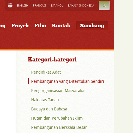
CARI
ENGLISH
FRANÇAIS
ESPAÑOL
BAHASA INDONESIA
ung
Proyek
Film
Kontak
Sumbang
Kategori-kategori
Pendidikat Adat
Pembangunan yang Ditentukan Sendiri
Pengorganisasian Masyarakat
Hak atas Tanah
Budaya dan Bahasa
Hutan dan Perubahan Iklim
Pembangunan Berskala Besar