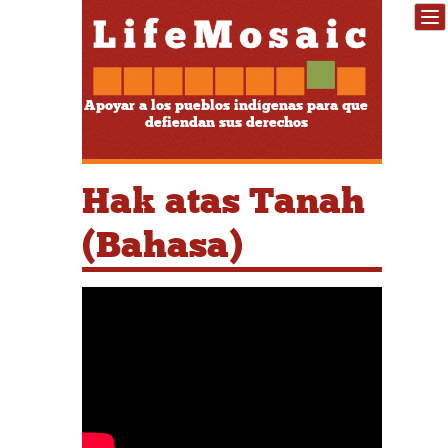
Apoyar a los pueblos indígenas para que
defiendan sus derechos
Hak atas Tanah
(Bahasa)