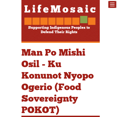
Supporting Indigenous Peoples to
Defend Their Rights
Man Po Mishi
Osil - Ku
Konunot Nyopo
Ogerio (Food
Sovereignty
POKOT)