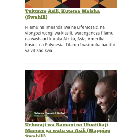
Tuitunze Asili, Kutetea Maisha
(Swahili)
Filamu hii imeandaliwa na LifeMosaic, na
viongozi wengi wa kiasili, watengeneza filamu
na washauri kutoka Afrika, Asia, Amerika
Kusini, na Polynesia. Filamu Inasimulia hadithi
ya vitisho kwa…
Uchoraji wa Ramani na Ufuatiliaji
Maeneo ya watu wa Asili (Mapping
Swahili)