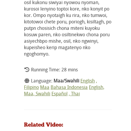
osil kukonu siwiyai nyowou nyoman,
kurosoi lenyino toptoi kore, nko konyit po
kor. Ompo nyotaigh ku rira, nko tumwoi,
kitotowoi chete poru, poriogh, kisiltagh, po
putpn chosisich chona miteni kuyoku
kosuw paren, nko osiltinekwo chona poru
asiyechbpo mishe, osil, nko ngwinyi,
kupeisheo kerip magatenyo nko
ngoghomyo.
Running Time: 28 mins
Language:
Maa/Swahili
English
,
Filipino
Maa
Bahasa Indonesia
English,
Maa, Swahili
Español
, Thai
Related Video: