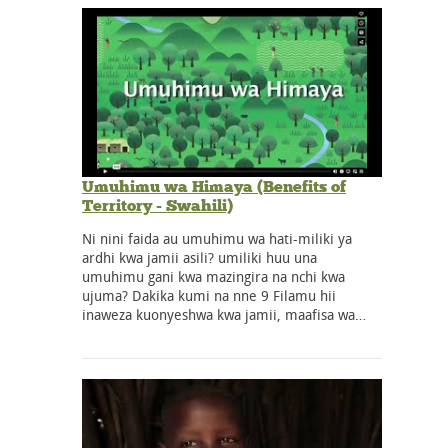
Umuhimu wa Himaya (Benefits of
Territory - Swahili)
Ni nini faida au umuhimu wa hati-miliki ya
ardhi kwa jamii asili? umiliki huu una
umuhimu gani kwa mazingira na nchi kwa
ujuma? Dakika kumi na nne 9 Filamu hii
inaweza kuonyeshwa kwa jamii, maafisa wa…