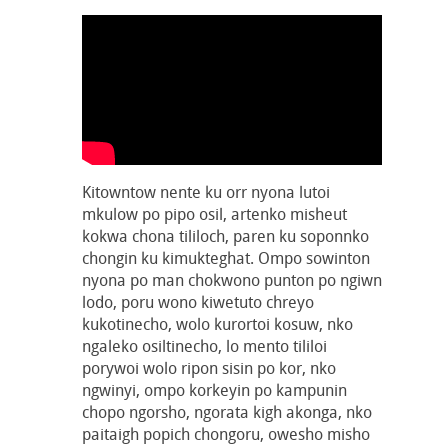
Kitowntow nente ku orr nyona lutoi
mkulow po pipo osil, artenko misheut
kokwa chona tililoch, paren ku soponnko
chongin ku kimukteghat. Ompo sowinton
nyona po man chokwono punton po ngiwn
lodo, poru wono kiwetuto chreyo
kukotinecho, wolo kurortoi kosuw, nko
ngaleko osiltinecho, lo mento tililoi
porywoi wolo ripon sisin po kor, nko
ngwinyi, ompo korkeyin po kampunin
chopo ngorsho, ngorata kigh akonga, nko
paitaigh popich chongoru, owesho misho