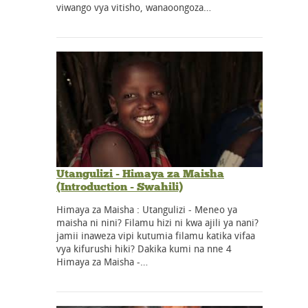
viwango vya vitisho, wanaoongoza…
Utangulizi - Himaya za Maisha
(Introduction - Swahili)
Himaya za Maisha : Utangulizi - Meneo ya
maisha ni nini? Filamu hizi ni kwa ajili ya nani?
jamii inaweza vipi kutumia filamu katika vifaa
vya kifurushi hiki? Dakika kumi na nne 4
Himaya za Maisha -…