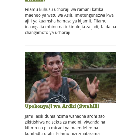
Filamu kuhusu uchoraji wa ramani katika
maeneo ya watu wa Asili, imetengenezwa kwa
ajili ya kuamsha hamasa ya kijamii. Filamu
inaangalia mbinu na tekinolojia za jadi, faida na
changamoto ya uchoraji…
Upokonyaji wa Ardhi (Swahili)
Jamii asili dunia nzima wanaona ardhi zao
zikitishiwa na sekta za madini, viwanda na
kilimo na pia miradi ya maendeleo na
kuhifadhi utalii. Filamu hizi zinatazama