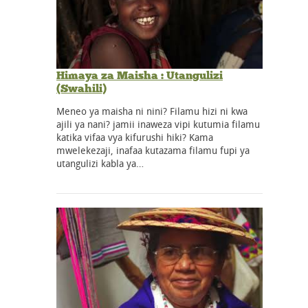
Himaya za Maisha : Utangulizi
(Swahili)
Meneo ya maisha ni nini? Filamu hizi ni kwa
ajili ya nani? jamii inaweza vipi kutumia filamu
katika vifaa vya kifurushi hiki? Kama
mwelekezaji, inafaa kutazama filamu fupi ya
utangulizi kabla ya…