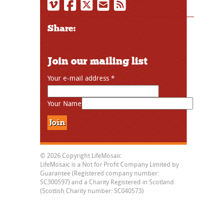
Share:
Join our mailing list
Your e-mail address
*
Your Name
© 2026 Copyright LifeMosaic
LifeMosaic is a Not for Profit Company Limited by
Guarantee (Registered company number:
SC300597) and a Charity Registered in Scotland
(Scottish Charity number: SC040573)