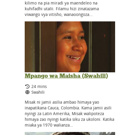
kilimo na pia miradi ya maendeleo na
kuhifadhi utalii. Filamu hizi zinatazama
viwango vya vitisho, wanaoongoza…
Mpango wa Maisha (Swahili)
Running Time:
24 mins
Language:
Swahili
Misak ni jamii asilia ambao himaya yao
inapatikana Cauca, Colombia. Kama jamii asili
nyingi za Latin Amerika, Misak walipoteza
himaya zao nyingi katika siku za ukoloni. Katika
miaka ya 1970 walianza…