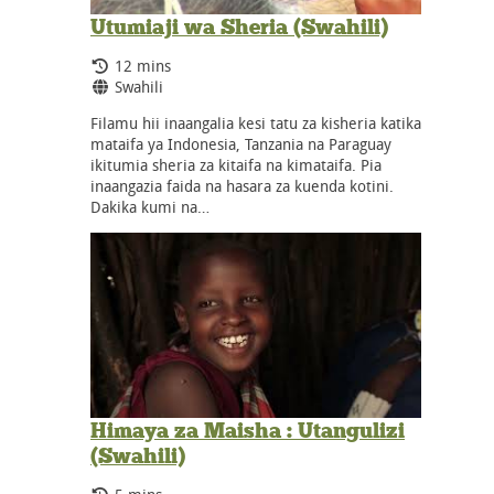
Utumiaji wa Sheria (Swahili)
Running Time:
12 mins
Language:
Swahili
Filamu hii inaangalia kesi tatu za kisheria katika
mataifa ya Indonesia, Tanzania na Paraguay
ikitumia sheria za kitaifa na kimataifa. Pia
inaangazia faida na hasara za kuenda kotini.
Dakika kumi na…
Himaya za Maisha : Utangulizi
(Swahili)
Running Time: