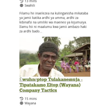
Running Time:
13 mins
Language:
Swahili
Filamu hii inaelezea na kulinganisha mikataba
ya jamii katika ardhi ya umma, ardhi za
kibinafsi na umiliki wa maeneo ya kijumuiya.
Ilamu hii ni maalumu kwa jamii ambazo haki
za ardhi bado…
Ёwuhnёptop Tulakanemuja -
Tïpatakamo Eitop (Wayana)
Company Tactics
Running Time:
15 mins
Language:
Wayana