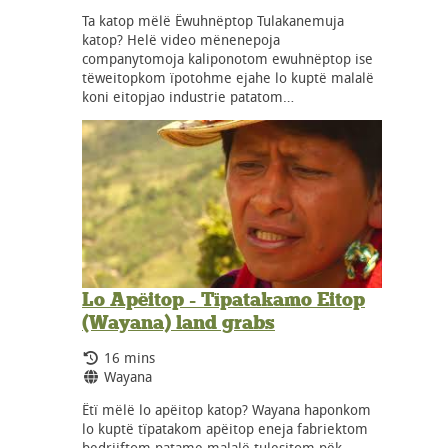
Ta katop mëlë Ёwuhnёptop Tulakanemuja
katop? Helë video mënenepoja
companytomoja kaliponotom ewuhnëptop ise
tëweitopkom ïpotohme ejahe lo kuptë malalë
koni eitopjao industrie patatom…
Lo Apëitop - Tïpatakamo Eitop
(Wayana) land grabs
Running Time:
16 mins
Language:
Wayana
Ëtï mëlë lo apëitop katop? Wayana haponkom
lo kuptë tïpatakom apëitop eneja fabriektom
bedrijftom patame malalë tulesitom pëk