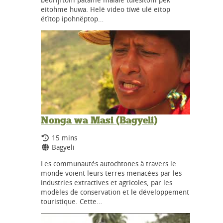
eitohme huwa. Helë video tïwë ulë eitop
ëtïtop ipohnëptop…
Nonga wa Masi (Bagyeli)
Running Time:
15 mins
Language:
Bagyeli
Les communautés autochtones à travers le
monde voient leurs terres menacées par les
industries extractives et agricoles, par les
modèles de conservation et le développement
touristique. Cette…