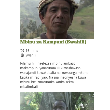
Mbinu za Kampuni (Swahili)
Running Time:
16 mins
Language:
Swahili
Filamu hii inaelezea mbinu ambazo
makampuni yanatumia ili kuwashawishi
wanajamii kuwakubalia na kuwaunga mkono
katika miradi yao. Na pia inaonyesha kuwa
mbinu hizi zinatumika katika sekta
mbalimbali…