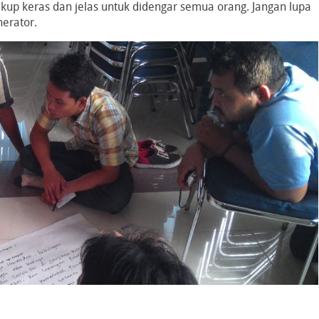
up keras dan jelas untuk didengar semua orang. Jangan lupa
erator.