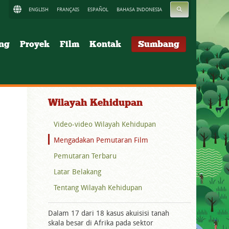
CARI
ENGLISH
FRANÇAIS
ESPAÑOL
BAHASA INDONESIA
ung
Proyek
Film
Kontak
Sumbang
Wilayah Kehidupan
Video-video Wilayah Kehidupan
Mengadakan Pemutaran Film
Pemutaran Terbaru
Latar Belakang
Tentang Wilayah Kehidupan
Dalam 17 dari 18 kasus akuisisi tanah
skala besar di Afrika pada sektor