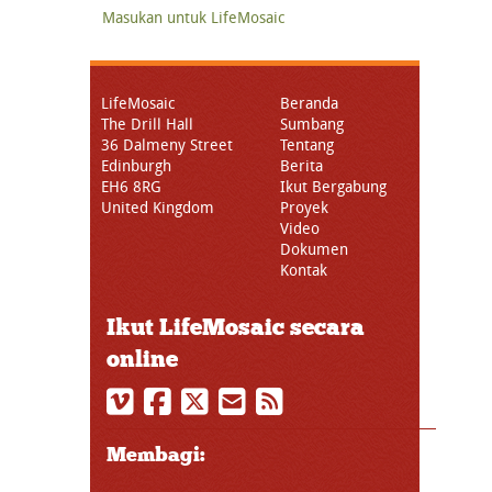
Masukan untuk LifeMosaic
LifeMosaic
Beranda
The Drill Hall
Sumbang
36 Dalmeny Street
Tentang
Edinburgh
Berita
EH6 8RG
Ikut Bergabung
United Kingdom
Proyek
Video
Dokumen
Kontak
Ikut LifeMosaic secara
online
Membagi: