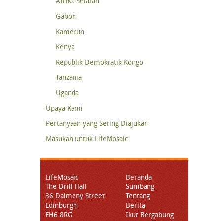
Afrika Selatan
Gabon
Kamerun
Kenya
Republik Demokratik Kongo
Tanzania
Uganda
Upaya Kami
Pertanyaan yang Sering Diajukan
Masukan untuk LifeMosaic
LifeMosaic
Beranda
The Drill Hall
Sumbang
36 Dalmeny Street
Tentang
Edinburgh
Berita
EH6 8RG
Ikut Bergabung