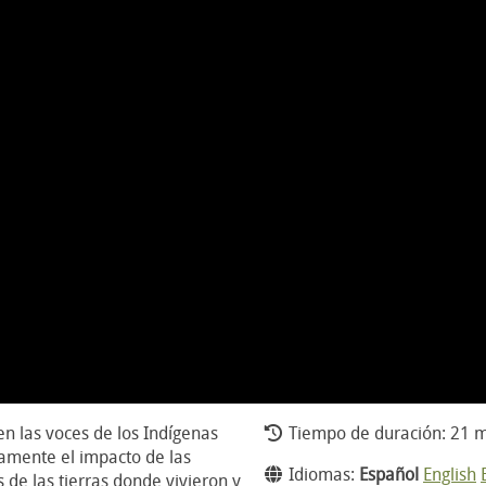
en las voces de los Indígenas
Tiempo de duración: 21 m
amente el impacto de las
Idiomas:
Español
English
 de las tierras donde vivieron y