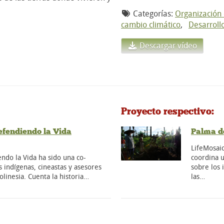
Categorías:
Organización
cambio climático
,
Desarroll
Descargar vídeo
Proyecto respectivo:
efendiendo la Vida
Palma d
LifeMosaic
ndo la Vida ha sido una co-
coordina u
s indígenas, cineastas y asesores
sobre los 
olinesia. Cuenta la historia…
las…