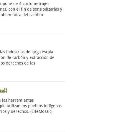
compone de 4 cortometrajes
as, con el fin de sensibilizarlas y
problemática del cambio
as industrias de larga escala
ión de carbón y extracción de
 los derechos de las
ñol)
 las herramientas
que utilizan los pueblos indígenas
rios y derechos. (LifeMosaic,