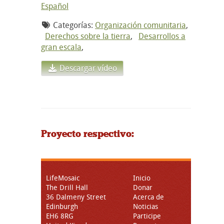
Español
Categorías:
Organización comunitaria
,
Derechos sobre la tierra
,
Desarrollos a
gran escala
,
Descargar vídeo
Proyecto respectivo:
LifeMosaic
Inicio
The Drill Hall
Donar
36 Dalmeny Street
Acerca de
Edinburgh
Noticias
EH6 8RG
Participe