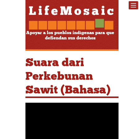
Apoyar a los pueblos indígenas para que
defiendan sus derechos
Suara dari
Perkebunan
Sawit (Bahasa)