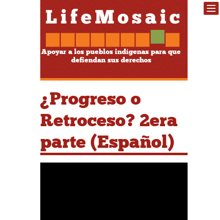
Apoyar a los pueblos indígenas para que
defiendan sus derechos
¿Progreso o
Retroceso? 2era
parte (Español)